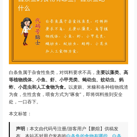
白条鱼属于杂食性鱼类，对饵料要求不高，
主要以藻类、高
等植物残体、小鱼、虾、小甲壳类、蝇幼虫、蚊幼虫、蚂
蚱、小昆虫和人工食物为食。
以麦麸、米糠和各种植物残渣
为食，生性贪食，喂食方式为“啄食”，即将饵料推到安全
处，一口吞下。
本文标签：
声明：
本文由代码号注册/游客用户【鹏煊】供稿发
布，本站不对用户发布的
白条鱼的食物有哪些，白条