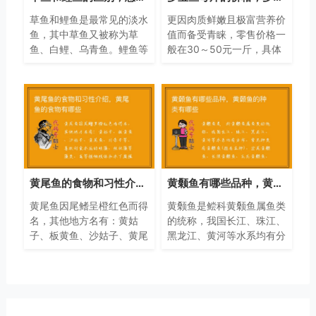
草鱼和鲤鱼是最常见的淡水
更因肉质鲜嫩且极富营养价
鱼，其中草鱼又被称为草
值而备受青睐，零售价格一
鱼、白鲤、乌青鱼。鲤鱼等
般在30～50元一斤，具体
通常单独或成小群生活在长
价格因市场、规格、季节等
满水草的安静水域中。让我
不同而不同，例如节假日往
们看看草鱼和鲤鱼的区别！
往比平时贵5～10元一斤。
黄尾鱼的食物和习性介绍，黄尾鱼的食物有哪些
黄颡鱼有哪些品种，黄颡鱼的种类有哪些
黄尾鱼因尾鳍呈橙红色而得
黄颡鱼是鲿科黄颡鱼属鱼类
名，其他地方名有：黄姑
的统称，我国长江、珠江、
子、板黄鱼、沙姑子、黄尾
黑龙江、黄河等水系均有分
鱼、川条子等。喜欢刮食水
布，常见种类有黄颡鱼(指
底的硅藻、丝状藻等藻类、
名亚种)、岔尾黄颡鱼、长
高等植物残体和水下腐殖
须黄颡鱼、瓦氏黄颡鱼、光
质，也吃一些浮游动物。
泽黄颡鱼等。