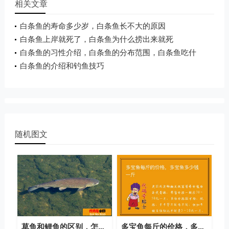
相关文章
白条鱼的寿命多少岁，白条鱼长不大的原因
白条鱼上岸就死了，白条鱼为什么捞出来就死
白条鱼的习性介绍，白条鱼的分布范围，白条鱼吃什
么
白条鱼的介绍和钓鱼技巧
随机图文
草鱼和鲤鱼的区别，怎么区分草鱼和鲤鱼
多宝鱼每斤的价格，多宝鱼多少钱一斤