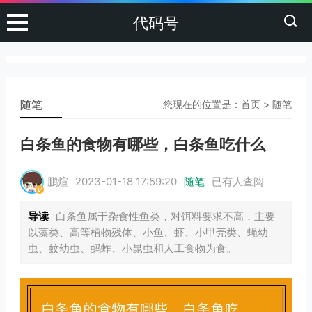
代码号
随笔
您现在的位置是：
首页
>
随笔
白条鱼的食物有哪些，白条鱼吃什么
鹏煊
2023-01-18 17:59:20
随笔
已有
人查阅
导读
白条鱼属于杂食性鱼类，对饵料要求不高，主要
以藻类、高等植物残体、小鱼、虾、小甲壳类、蝇幼
虫、蚊幼虫、蚂蚱、小昆虫和人工食物为食。