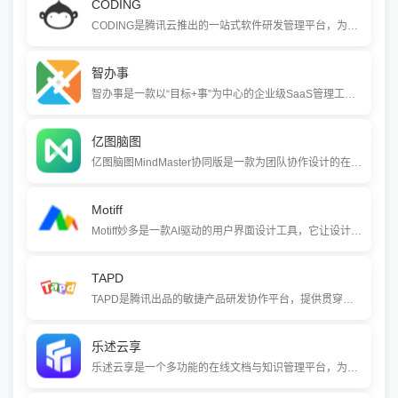
CODING
CODING是腾讯云推出的一站式软件研发管理平台，为团队提供代码托管（Git/SVN）、项目协同、测试管理、持续集成与部署（CI/CD）等全套工具链。它帮助研发团队落地敏捷开发与DevOps实践，打通工具链孤岛，实现研发效能升级。
智办事
智办事是一款以“目标+事”为中心的企业级SaaS管理工具，深度融合了目标管理、项目协作、流程标准化和绩效评估等功能。它将抽象的管理理念转化为具体应用，帮助企业实现办公流程敏捷化、透明化，赋能组织数字化转型。
亿图脑图
亿图脑图MindMaster协同版是一款为团队协作设计的在线思维导图工具，支持多人实时编辑同一份导图，并提供精细的权限管理。它深度融合AI能力，可一键生成导图、润色笔记，并拥有海量模板资源，助力团队高效进行头脑风暴、项目规划和知识管理。
Motiff
Motiff妙多是一款AI驱动的用户界面设计工具，它让设计师与AI真正并肩协作。通过自研的UI大模型，它能将文字描述、参考图片甚至代码片段快速转化为可编辑的高保真设计稿，并覆盖从灵感构思、精细编辑到开发交付的全流程，系统性提升设计团队的生产效率。
TAPD
TAPD是腾讯出品的敏捷产品研发协作平台，提供贯穿需求规划、迭代跟踪、测试管理到发布反馈的全生命周期服务。它融合腾讯多年敏捷实践，支持Scrum和Kanban等主流模式，帮助研发团队有效管理需求、资源、进度和质量，提升研发效率和产品质量。
乐述云享
乐述云享是一个多功能的在线文档与知识管理平台，为个人和团队提供一站式的信息管理与协作解决方案。它集成了富文本与Markdown编辑器、流程图绘制、三维模型展示等丰富组件，并支持通过“文档-频道-社区”的层级结构，将内容创作、团队协作与知识变现有机整合，帮助用户轻松搭建个人博客、团队知识库甚至企业官网。