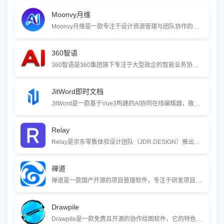
Moonvy月维
Moonvy月维是一款专注于设计资源管理与团队协作的在线工具。它帮助设计师和团队在浏览器中集中管理设计文件、在线预览各种格式，并自动生成设计标注与代码，以简化从设计到开发的交付流程，提升团队协作效率。
360智语
360智语是360集团旗下专注于大型政企的智能业务协同平台。它以“两个底座+五大能力”为核心架构，将即时通讯、统一门户、视频会议与AI大模型深度结合，通过智能体重构业务流程，为军、央国企等大型组织提供安全、一体化、智能化的协同解决方案。
JitWord即时文档
JitWord是一款基于Vue3构建的AI协同在线编辑器，致力于提供媲美Microsoft Word的专业文档处理体验。它深度融合了DeepSeek等多种大模型能力，支持多人实时协作，并提供灵活的私有化部署方案，帮助企业实现高效、智能、安全的文档创作与管理。
Relay
Relay是京东零售体验设计团队（JDR.DESIGN）推出的一站式设计协作平台。它专注于提升从创意到研发的全链路协同效率，通过云端设计稿管理、在线交付和资产共享，帮助产品、设计、研发团队无缝连接，显著降低沟通成本。
禅道
禅道是一款国产开源的项目管理软件，专注于研发项目的全生命周期管理。它深度集成产品管理、项目管理、测试管理和DevOps工具链，支持敏捷（Scrum）、瀑布、看板及CMMI等多种开发模型，提供开源免费版及多个企业级付费版本，适用于IT、制造、金融等行业
Drawpile
Drawpile是一款免费且开源的协作绘图软件，它的特色是支持多位用户通过网络在同一张画布上实时绘画。它提供了画笔、图层等专业绘图工具，并内置聊天功能，非常适合远程艺术共创、在线教学和团队头脑风暴。