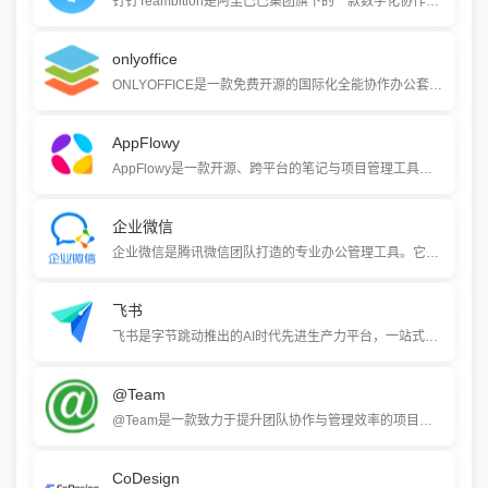
钉钉Teambition是阿里巴巴集团旗下的一款数字化协作平台，它将项目管理和团队协作功能合二为一。核心在于通过可视化的方式管理项目和任务，看板、甘特图等多种视图让工作进展一目了然。无论是产品研发、市场运营还是销售管理，各类团队都能用它来让协同工作变得更加轻松高效。
onlyoffice
ONLYOFFICE是一款免费开源的国际化全能协作办公套件，整合了文档编辑、项目管理、CRM、日历和邮件等全套效率工具。它支持多平台、多文件格式，主打网络部署与实时协作，在已有超过700万用户，是微软Office和WPS的优质替代方案。
AppFlowy
AppFlowy是一款开源、跨平台的笔记与项目管理工具，成为Notion的替代品。它由Rust和Flutter构建，强调数据隐私优先、原生体验和社区驱动扩展。用户可自托管，掌控数据，并利用AI功能进行笔记管理、任务规划和知识库构建。
企业微信
企业微信是腾讯微信团队打造的专业办公管理工具。它提供与微信一致的沟通体验、丰富的免费OA应用，并能与微信消息、小程序、支付等生态无缝互通。企业微信助力企业实现高效的内部办公和精细的外部客户管理，推动数字化转型。
飞书
飞书是字节跳动推出的AI时代先进生产力平台，一站式整合即时通讯、智能日历、音视频会议、文档、云盘等办公套件，并提供OKR、招聘、绩效等组织管理产品。它通过深度协同和信息流畅，让团队工作更高效、更愉悦。
@Team
@Team是一款致力于提升团队协作与管理效率的项目协作工具。它通过可视化的项目看板、甘特图、任务跟踪、文档聚合及智能审批汇报等功能，帮助团队规范化工作流程，实现云端多平台协同，让项目管理更加透明、高效。
CoDesign