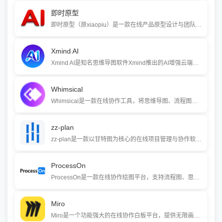
即时原型
即时原型（原xiaopiu）是一款在线产品原型设计与团队实时协作平台。它无需下载，通过浏览器即可使用，支持手机App、网页和桌面应用的原型制作。平台提供海量云端组件和模板，支持多人毫秒级协同编辑，并以“状态”机制简化复培育互逻辑，帮助产品经理和设计师快速将创意转化为可交互的高保真原型。
Xmind AI
Xmind AI是知名思维导图软件Xmind推出的AI增强云端版本，通过先进的AI技术，用户输入主题即可自动生成结构化思维导图。它支持多人实时协作、多设备云同步，并提供AI文章生成等功能，提升个人与团队在思维整理、创意激发和项目管理中的效率。
Whimsical
Whimsical是一款在线协作工具，将思维导图、流程图、线框图和白板等功能整合于一个统一平台。它以极简直观的界面和AI驱动的自动化功能为特色，支持团队实时协作，帮助用户快速捕捉、组织和分享想法，适用于产品设计、项目规划和团队头脑风暴等多种场景。
zz-plan
zz-plan是一款以甘特图为核心的在线项目管理与协作软件，支持任务分解、资源分配、进度跟踪和团队实时协作。它提供直观的时间线视图，让项目进度、任务依赖和资源分配一目了然，并支持私有化部署以满足企业对数据安全的更高要求。
ProcessOn
ProcessOn是一款在线协作绘图平台，支持流程图、思维导图、UML图、网络拓扑图等数十种专业图形的绘制。它强调多人实时协作与云端存储，并提供AI一键生成功能，帮助团队和个人高效地将想法可视化。
Miro
Miro是一个功能强大的在线协作白板平台，提供无限画布和丰富的可视化工具，帮助团队进行头脑风暴、项目管理、产品设计和创新协作。它集成了AI驱动工具，支持实时或异步协作，并拥有超过6000个模板，广泛应用于超过25万家企业。