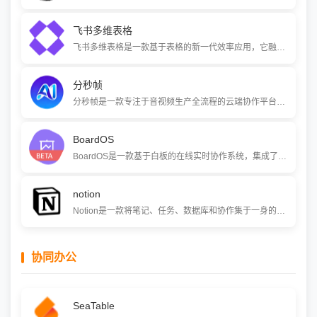
飞书多维表格
飞书多维表格是一款基于表格的新一代效率应用，它融合了传统表格的易用性与数据库的灵活性。通过丰富的字段类型、多种可视化视图和强大的协作能力，它能帮助团队轻松管理项目、分析数据并搭建轻量级业务应用，让数据管理变得简单高效。
分秒帧
分秒帧是一款专注于音视频生产全流程的云端协作平台，提供在线审片批注、版本管理、素材存储和流程管控等功能。它帮助团队将审片、修改意见收集和成片交付流程线上化，显著提升视频创作效率，被众多影视、广告和MCN机构称为“审片神器”。
BoardOS
BoardOS是一款基于白板的在线实时协作系统，集成了思维导图、流程图、原型设计、看板、音视频沟通等60多种扩展应用。它支持多平台使用，并提供丰富的实时互动功能，为团队协作、线上教学和在线会议等场景提供一个高效、灵活且易用的云端工作空间。
notion
Notion是一款将笔记、任务、数据库和协作集于一身的全能型效率工具。它像一个可自由拼装的乐高积木，让你能根据自己的需求搭建出个人知识库、团队项目看板或公司，极大地提升了信息组织和团队协作的灵活性。
协同办公
SeaTable