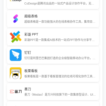
CoDesign是腾讯出品的一站式产品设计协作平台，无缝衔接产品经理、设计师与开发工程师的工作流。它支持在线预览设计稿、自动生成标注与切图、云端管理设计资产，并提供实时评审与版本控制功能，帮助团队显著提升设计交付效率与质量。
超级表格
超级表格是一款功能强大的在线表格协作工具，集项目管理、通用表格和在线表单于一体。它支持多人实时协作编辑、表单数据收集与自动化整合、丰富的权限管理以及大数据量处理，为企业和团队提供高效、安全的数据管理解决方案。
彩漩 PPT
彩漩PPT是一款集成AI技术的一站式PPT协作与分享平台。它覆盖了从AI辅助创作、多人实时协作、无损版本管理，到安全的H5分享与阅读数据分析的全流程。帮助个人和团队更高效地制作高质量的演示文稿，并安全地进行传播与互动。
钉钉
钉钉是阿里巴巴集团打造的企业级智能移动办公平台，整合了即时通讯、视频会议、文档协作、OA审批等核心功能，并通过AI技术（如“悟空”AI助理、AI听记、AI表格）赋能企业实现组织与业务数字化。它已服务超千万家企业组织，提供从免费标准版到专业版、专属版等多种选择。
板栗看板
板栗看板是一款基于看板管理法的在线可视化协作工具，通过“看板-列表-卡片”的简洁结构，帮助团队清晰追踪任务进度。它集成了任务管理、多视图切换（看板、甘特图、日历等）和基础协同功能，适合中小型团队提升协作效率。
墨刀
墨刀（Modao）是万兴科技旗下的一款集原型设计、UI设计、白板协作和AI文档生成于一体的在线产品设计平台。它以拖拽式操作、海量模板和实时协作功能，帮助产品经理、设计师和开发团队高效完成从创意构思到设计交付的全流程工作。