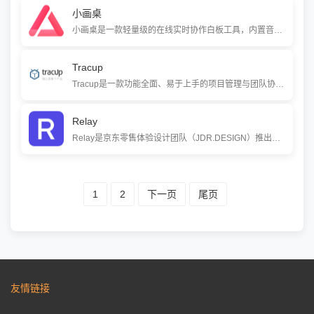
小画桌
小画桌是一款轻量级的在线实时协作白板工具，内置音视频加密传输功能。它支持全终端使用，适用于远程会议、头脑风暴、在线授课和UI需求评审等场景，帮助团队跨越空间限制，高效地进行创意碰撞与协作。
Tracup
Tracup是一款功能全面、易于上手的项目管理与团队协作工具。它提供看板、甘特图、日历等多种任务视图，支持自定义流程和精细权限管理，帮助各行业团队高效有序地管理任务、沉淀知识，提升协作质量。
Relay
Relay是京东零售体验设计团队（JDR.DESIGN）推出的一站式设计协作平台。它专注于提升从创意到研发的全链路协同效率，通过云端设计稿管理、在线交付和资产共享，帮助产品、设计、研发团队无缝连接，显著降低沟通成本。
1
2
下一页
尾页
友情链接