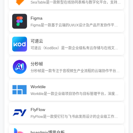
SeaTable是一款新型在线协同表格与数字化平台，支持文件、图片、协作人等丰富的数据类型。在表格基础上，它提供了工作流自动化、应用搭建和高级数据分析等功能，帮助团队和企业低门槛地构建灵活的业务系统，实现数据管理与业务流程的数字化。
Figma
Figma是一款基于云端的UI/UX设计及产品开发协作平台，将设计、原型制作、开发者交付和AI助手整合于一体。它通过浏览器实现多人实时协作，并支持从产品构思到代码生成的完整工作流，是设计师和产品团队的行业标准工具。
可道云
可道云（KodBox）是一款企业级私有云存储与在线文档管理解决方案，原名芒果云。它提供类似Windows资源管理器的图形化界面，支持文件在线预览、Office文档协同编辑、精细化权限管控和多种部署方式（支持Windows/Linux/macOS及NAS），帮助企业实现数据的安全存储与高效办公协作。
分秒帧
分秒帧是一款专注于音视频生产全流程的云端协作平台，提供在线审片批注、版本管理、素材存储和流程管控等功能。它帮助团队将审片、修改意见收集和成片交付流程线上化，显著提升视频创作效率，被众多影视、广告和MCN机构称为“审片神器”。
Worktile
Worktile是一款企业级项目协作与目标管理平台，深度整合了项目协同、OKR目标管理、知识沉淀、绩效衡量和即时沟通等功能。它提供丰富的自定义选项（如看板、甘特图、表格视图），支持各行业团队按需配置工作流，以提升管理效能。
FlyFlow
FlyFlow是一款受钉钉与飞书启发而设计的企业级工作流工具，通过极简的拖拽式界面和强大的集成能力，帮助企业轻松构建和自动化审批、项目管理等业务流程。它原生支持钉钉、企业微信和飞书，用户无需深厚技术背景即可快速上手，实现流程的数字化与高效协同。
boardmix博思白板