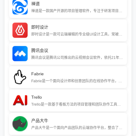
禅道
禅道是一款国产开源的项目管理软件，专注于研发项目的全生命周期管理。它深度集成产品管理、项目管理、测试管理和DevOps工具链，支持敏捷（Scrum）、瀑布、看板及CMMI等多种开发模型，提供开源免费版及多个企业级付费版本，适用于IT、制造、金融等行业
即时设计
即时设计是一款可云端编辑的专业级UI设计工具，常被称为“国内的协作版Sketch”或“国产Figma”。它支持多人实时协作、多平台使用（含Windows），并提供海量设计资源和强大的文件导入导出功能（支持Figma、Sketch、XD），致力于为我国设计师提供高效、本土化的全流程设计体验。
腾讯会议
腾讯会议是腾讯公司推出的云视频会议软件，依托21年音视频技术积累，提供高清流畅、安全可靠的会议体验。它支持多终端一键入会，并集成了AI小助手、智能录制、虚拟背景等能力，广泛应用于企业办公、在线教育和医疗协作等场景，已服务220+国家和地区。
Fabrie
Fabrie是一个面向设计师和创意团队的在线协作平台，将无限白板与轻量级数据库（多维表格）融合在一起。它支持图文、便利贴、思维导图、设计图纸标注和方案评审，帮助团队在一个可视化的空间内完成从设计调研、方案迭代到设计落地的全流程协作。
Trello
Trello是一款基于看板方法的项目管理和团队协作工具，以直观的拖拽式界面和高灵活性著称。它通过“看板-列表-卡片”的结构帮助用户可视化任务流程，支持实时协作和丰富的第三方集成，适用于个人任务管理、小型项目协作及远程团队工作。
产品大牛
产品大牛是一个面向产品团队的云端协作平台，整合了在线思维导图、需求文档、Axure原型托管、Sketch设计稿标注和任务看板等工具。它覆盖了从产品构想、需求规划、原型设计到交付的完整工作流，帮助产品经理和设计师在云端高效协同。