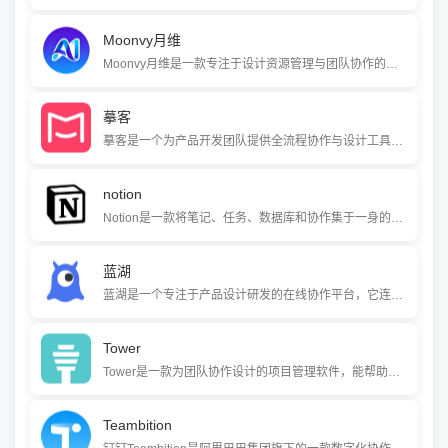
Moonvy月维
Moonvy月维是一款专注于设计资源管理与团队协作的在线工具。它帮助设计师和团队在浏览器中集中管理设计文件、在线预览各种格式，并自动生成设计标注与代码，以简化从设计到开发的交付流程，提升团队协作效率。
摹客
摹客是一个为产品开发团队提供全流程协作与设计工具的平台。它集成了原型设计、UI设计、设计稿交付和设计规范管理等多种能力，帮助产品经理、设计师和工程师在一个更流畅的环境中协同工作，提升从创意到落地的整体效率。
notion
Notion是一款将笔记、任务、数据库和协作集于一身的全能型效率工具。它像一个可自由拼装的乐高积木，让你能根据自己的需求搭建出个人知识库、团队项目看板或公司，极大地提升了信息组织和团队协作的灵活性。
蓝湖
蓝湖是一个专注于产品设计研发的在线协作平台，它连接了产品经理、设计师和工程师，帮助团队高效管理设计稿、产品文档。通过自动生成标注、一键切图和在线讨论等功能，蓝湖打通设计与开发之间的沟通壁垒，提升产品迭代效率。
Tower
Tower是一款为团队协作设计的项目管理软件，能帮助团队高效安排任务、跟进项目进度并沉淀知识资产。它通过列表、看板、日历等多种视图，让工作进展一目了然，适合从产品研发到市场活动等多种业务场景。
Teambition