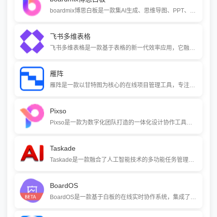
boardmix博思白板是一款集AI生成、思维导图、PPT、笔记文档于一体的在线协作白板。它提供无限画布和实时协作能力，支持千人同时在线，帮助团队将想法快速转化为成果，适用于产品设计、项目管理、在线教学等多种场景。
飞书多维表格
飞书多维表格是一款基于表格的新一代效率应用，它融合了传统表格的易用性与数据库的灵活性。通过丰富的字段类型、多种可视化视图和强大的协作能力，它能帮助团队轻松管理项目、分析数据并搭建轻量级业务应用，让数据管理变得简单高效。
雁阵
雁阵是一款以甘特图为核心的在线项目管理工具，专注于帮助中小团队和个人直观地规划项目、分解任务、跟踪进度。界面简洁，学习成本低，提供免费版本且支持云端协作，适用于项目计划、工作量管理和成果检验等多种场景。
Pixso
Pixso是一款为数字化团队打造的一体化设计协作工具，它集成了白板、原型设计、UI设计、交互演示和研发交付等核心功能。通过云端实时协作和强大的AI能力，Pixso帮助产品、设计和研发团队更高效地将创意转化为可落地的产品。
Taskade
Taskade是一款融合了人工智能技术的多功能任务管理与协作工具，支持以列表、看板、日历、思维导图等多种视图管理任务。核心特色是AI驱动的自动化，可一键生成任务列表、流程图甚至完整的应用程序，并提供实时协作和跨平台同步，帮助个人和团队高效规划、执行项目。
BoardOS
BoardOS是一款基于白板的在线实时协作系统，集成了思维导图、流程图、原型设计、看板、音视频沟通等60多种扩展应用。它支持多平台使用，并提供丰富的实时互动功能，为团队协作、线上教学和在线会议等场景提供一个高效、灵活且易用的云端工作空间。