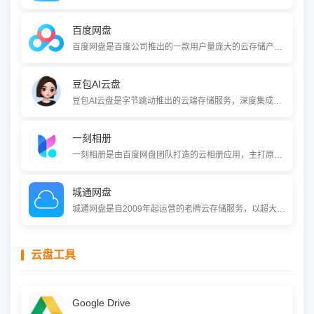
百度网盘
百度网盘是百度公司推出的一款用户量庞大的云存储产品，提供文件的网络备份、同步和分享服务。它以超大空间、稳定速度和跨平台支持为特点，并融入了智能搜索、在线音视频播放及文档处理等丰富功能，满足个人与企业的多元化数据管理需求。
豆包AI云盘
豆包AI云盘是字节跳动推出的云端存储服务，深度集成在豆包AI助手中。它提供免费、不限速的存储空间，并支持与AI功能联动--用户上传的文件可直接被豆包读取、总结和问答。该服务适合需要高效处理文档、视频等资料的个人及学生用户。
一刻相册
一刻相册是由百度网盘团队打造的云相册应用，主打原画质无限存储空间和智能分类管理。它利用AI技术自动整理照片，并提供创意视频制作工具，帮助用户安全备份、高效管理和个性化分享生活中的影像记忆。
城通网盘
城通网盘是自2009年起运营的老牌云存储服务，以超大免费空间（注册即享5TB共享空间）和“分享文件赚取收益”模式为核心特色。用户可通过文件分享获取点击收益，并享受上传不限速、音视频等服务，是一款兼顾个人存储与站长/分享者变现需求的网盘工具。
云盘工具
Google Drive