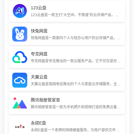
123云盘
123云盘是一款主打“大空间、不限速”的云存储产品，新用户注册即可免费获得2TB超大容量。它提供极速上传下载体验，支持100GB的单文件上传，并允许用户免登录下载分享文件。它还具备URL直链下载、文件快传、同步备份等功能，满足个人文件备份、分享与轻量办公需求。
快兔网盘
快兔网盘是一款面向个人与轻办公用户的云存储产品，主打“传输快、空间足、无广告、够安全”。它提供大容量存储、高速上传下载、多设备同步和便捷文件分享等核心功能，并支持在线视频播放与文件解压，为用户提供一个清爽、高效的数字资产备份与管理工具。
夸克网盘
夸克网盘是夸克推出的一款云服务产品，它不仅仅是存储空间，更与夸克浏览器的AI工具深度结合。特色在于提供免费5倍速视频播放、在线解压、PDF转换等实用功能，并依托阿里云技术实现不限速传输。无论是备份手机资料、在线看剧，还是处理学习办公文档，它都试图提供更智能、更高效的解决方案。
天翼云盘
天翼云盘是我国电信推出的个人与家庭云存储服务，主打“安全、不限速、大空间”。它不仅提供文件备份和同步功能，还集成了AI智能相册、家庭共享等特色，致力于成为您和家人的“个人与家庭数据中心”。新用户注册即可免费获得较大存储空间，并享受电信专属的高速传输通道。
腾讯相册管家官
腾讯相册管家是一款为手机照片和视频打造的免费云备份与管理应用。它提供4TB的云存储空间，支持智能自动备份、AI场景分类、隐私保护以及一键将照片生成短视频等功能，帮助用户安全地存储和整理珍贵的影像记忆。
永硕E盘
永硕E盘是一个老牌的网络硬盘服务，为用户提供文件、网址、记事本的在线存储与分享平台。它界面简洁，操作容易上手，通过设置目录密码可灵活管理访客权限，适合个人用于临时文件分享和小规模数据备份。