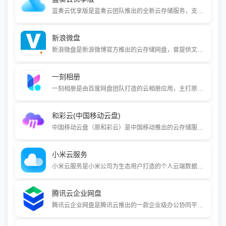
蓝奏云优享版是蓝奏云团队推出的全新云存储服务，支持大容量文件上传与在线预览。它承诺上传下载不限速，提供无损存储与多端同步。与经典版不同，优享版采用容量限制策略，免费用户初始空间较小，可通过认证或付费扩容，适合追求高速传输和大文件分享的用户。
新浪微盘
新浪微盘是新浪微博官方推出的云存储网盘，曾提供文件存储、多终端同步及一键分享至微博等服务。特色是与新浪微博深度整合，方便用户在社交平台分享文件。不过，该服务已于2016年6月30日关闭了免费个人用户的存储服务，目前仅对会员用户开放。
一刻相册
一刻相册是由百度网盘团队打造的云相册应用，主打原画质无限存储空间和智能分类管理。它利用AI技术自动整理照片，并提供创意视频制作工具，帮助用户安全备份、高效管理和个性化分享生活中的影像记忆。
和彩云(中国移动云盘)
中国移动云盘（原和彩云）是中国移动推出的云存储服务，主打“上传下载不限速”。它提供个人与家庭云空间，支持手机相册、微信文件、通讯录等数据的自动备份与多端同步，并集成了在线编辑、共享群等轻办公功能，满足用户数据资产的安全存储与便捷管理需求。
小米云服务
小米云服务是小米公司为生态用户打造的个人云端数据存储解决方案，深度集成于小米手机、平板等设备中。它提供联系人、照片、短信等核心数据的自动同步与备份，并支持网页端和电脑客户端管理，助力用户在多设备间无缝流转数据。
腾讯云企业网盘
腾讯云企业网盘是腾讯云推出的一款企业级办公协同平台，专注于解决企业数据集中管理、安全存储与高效协作的难题。它基于腾讯云对象存储COS构建，提供多端同步、精细权限管控、在线文档协作及深度集成腾讯会议等能力，并支持公有云与私有化部署。