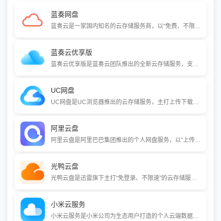
蓝奏网盘
蓝奏云是一家国内知名的云存储服务商，以“免费、不限速、免登录下载”为核心特色，专注于小文件的便捷分享。它提供无上限的总存储空间，单文件支持100MB（免费版），不受限且无验证码干扰，非常适合个人和中小团队快速分享文件。
蓝奏云优享版
蓝奏云优享版是蓝奏云团队推出的全新云存储服务，支持大容量文件上传与在线预览。它承诺上传下载不限速，提供无损存储与多端同步。与经典版不同，优享版采用容量限制策略，免费用户初始空间较小，可通过认证或付费扩容，适合追求高速传输和大文件分享的用户。
UC网盘
UC网盘是UC浏览器推出的云存储服务，主打上传下载不限速，速度取决于你的宽带。它提供文件存储、多端同步、视频（支持5倍速）和文档在线编辑等功能，普通用户享有10GB免费空间，超级会员可获6TB空间。
阿里云盘
阿里云盘是阿里巴巴集团推出的个人网盘服务，以“上传下载不限速”为核心卖点，提供安全、干净、智能的云存储体验。它支持大文件极速传输、自动备份手机相册、原画质视频播放及在线文档编辑，并依托阿里云技术保障数据安全。
光鸭云盘
光鸭云盘是迅雷旗下主打“免登录、不限速”的云存储服务。注册即享2TB免费空间，会员可扩容至500TB。它支持磁力链接离线下载、4K原画视频播放和影视海报自动刮削，致力于提供便捷、高速的文件存储与观影体验。
小米云服务
小米云服务是小米公司为生态用户打造的个人云端数据存储解决方案，深度集成于小米手机、平板等设备中。它提供联系人、照片、短信等核心数据的自动同步与备份，并支持网页端和电脑客户端管理，助力用户在多设备间无缝流转数据。