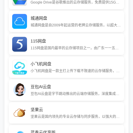
Google Drive是谷歌推出的云存储服务，免费提供15GB空间。它深度整合了Google Docs、Sheets、Slides等在线办公应用，支持多人实时协作编辑和文件自动同步，为用户提供了一个强大的云端文件管理与协作平台。需要留意的是，该服务在国内网络环境下无法直接访问。
城通网盘
城通网盘是自2009年起运营的老牌云存储服务，以超大免费空间（注册即享5TB共享空间）和“分享文件赚取收益”模式为核心特色。用户可通过文件分享获取点击收益，并享受上传不限速、音视频等服务，是一款兼顾个人存储与站长/分享者变现需求的网盘工具。
115网盘
115网盘是国内最早的云存储项目之一，由广东一一五科技股份有限公司于2009年推出。它提供安全稳定的云存储服务，并整合了文件管理、相册备份、离线下载、社交互动及求职生活等多元化功能，致力于成为陪伴用户全生命周期的智能数字生活平台。
小飞机网盘
小飞机网盘是一款主打上传下载不限速的云存储服务，支持免登录下载文件。它提供10GB初始免费空间，用户可通过参与签约活动领取1TB空间。平台注重分享便捷和资源发现，适合个人用户快速分享和获取文件。
豆包AI云盘
豆包AI云盘是字节跳动推出的云端存储服务，深度集成在豆包AI助手中。它提供免费、不限速的存储空间，并支持与AI功能联动--用户上传的文件可直接被豆包读取、总结和问答。该服务适合需要高效处理文档、视频等资料的个人及学生用户。
坚果云
坚果云是国内领先的专业云存储与同步服务，以强大的文件自动同步能力和数据安全保障为核心优势。它支持全平台（Windows、macOS、Linux、iOS、Android）任意文件夹同步，采用智能增量同步技术，并提供完整的文件历史版本与恢复功能，为个人及企业用户提供稳定、无干扰的云端文件管理解决方案。
蓝奏云优享版