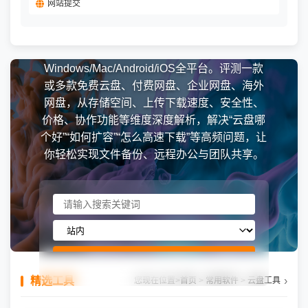
网站提交
本栏目专注分享云盘工具软件、网盘推荐、同
步盘与文件存储工具，涵盖
Windows/Mac/Android/iOS全平台。评测一款
或多款免费云盘、付费网盘、企业网盘、海外
网盘，从存储空间、上传下载速度、安全性、
价格、协作功能​等维度深度解析，解决“云盘哪
个好”“如何扩容”“怎么高速下载”等高频问题，让
你轻松实现文件备份、远程办公与团队共享。
搜索
精选工具
您现在位置
>
首页
>
常用软件
>
云盘工具