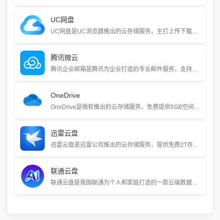
UC网盘
UC网盘是UC浏览器推出的云存储服务，主打上传下载不限速，速度取决于你的宽带。它提供文件存储、多端同步、视频（支持5倍速）和文档在线编辑等功能，普通用户享有10GB免费空间，超级会员可获6TB空间。
腾讯微云
腾讯企业邮箱是腾讯为企业打造的专业邮件服务，支持企业使用自有域名作为邮箱后缀。它深度整合企业微信，实现了在微信中收发邮件的一体化协作体验，并提供无限容量、邮件审核、畅通收发等专业功能。
OneDrive
OneDrive是微软推出的云存储服务，免费提供5GB空间。它与Windows系统和Office应用深度集成，支持文件自动备份、多设备同步以及实时多人协作编辑。通过订阅Microsoft 365，可扩容至1TB，并获得完整的高级安全与Office桌面应用功能。
迅雷云盘
迅雷云盘是迅雷公司推出的云存储服务，提供免费2T存储空间，支持磁力、BT等多种链接的离线下载，让用户无需打开电脑即可将资源存入云端。它集文件存储、在线点播、多端同步与分享功能于一体，为用户提供一站式资源管理解决方案。
联通云盘
联通云盘是我国联通为个人和家庭打造的一款云端数据管家，它依托5G网络优势，提供手机相册、微信文件、通讯录的自动备份，以及家庭数据共享、AI智能相册管理、在线文档编辑等一站式云存储服务，致力于让数据存储更安全、更智能、更便捷。