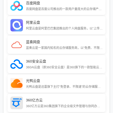
百度网盘
百度网盘是百度公司推出的一款用户量庞大的云存储产品，提供文件的网络备份、同步和分享服务。它以超大空间、稳定速度和跨平台支持为特点，并融入了智能搜索、在线音视频播放及文档处理等丰富功能，满足个人与企业的多元化数据管理需求。
阿里云盘
阿里云盘是阿里巴巴集团推出的个人网盘服务，以“上传下载不限速”为核心卖点，提供安全、干净、智能的云存储体验。它支持大文件极速传输、自动备份手机相册、原画质视频播放及在线文档编辑，并依托阿里云技术保障数据安全。
蓝奏网盘
蓝奏云是一家国内知名的云存储服务商，以“免费、不限速、免登录下载”为核心特色，专注于小文件的便捷分享。它提供无上限的总存储空间，单文件支持100MB（免费版），不受限且无验证码干扰，非常适合个人和中小团队快速分享文件。
360安全云盘
360AI云盘（原360安全云盘）是360旗下的一款智能云存储服务。它提供6TB的大容量空间、多端自动同步以及集成AI搜索、文档分析和图片处理等功能，致力于为用户打造一个集高效存储、智能办公与影音娱乐于一体的个人数据中心。
光鸭云盘
光鸭云盘是迅雷旗下主打“免登录、不限速”的云存储服务。注册即享2TB免费空间，会员可扩容至500TB。它支持磁力链接离线下载、4K原画视频播放和影视海报自动刮削，致力于提供便捷、高速的文件存储与观影体验。
360亿方云
360亿方云是360集团旗下的企业级文件管理与协同办公平台。它为企业提供一站式的文件存储、共享、协作及安全管控服务，核心能力包括文件集中与同步、多人协同编辑、精细化权限管理，以及基于AI的智能知识管理，帮助企业提升办公效率并保障数据资产安全。