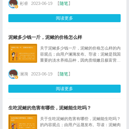
鲈、银鲈科的银鲈、杜父鱼科的松江鲈鱼、鲈
彬睿
2023-06-19
【
随笔
】
科的河鲈
阅读更多
泥鳅多少钱一斤，泥鳅的价格怎么样
关于泥鳅多少钱一斤，泥鳅的价格怎么样的内
容观点；由用户澜漪发布。导读：泥鳅是我国
重要的淡水养殖品种，因肉质细嫩且极富营养
价值而备受人们青睐，又因成本低、周期短、
效益高而备受养殖户青睐
澜漪
2023-06-19
【
随笔
】
阅读更多
生吃泥鳅的危害有哪些，泥鳅能生吃吗？
关于生吃泥鳅的危害有哪些，泥鳅能生吃吗？
的内容观点；由用户运晟发布。导读：泥鳅肉