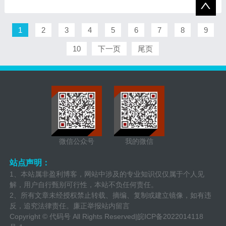
1
2
3
4
5
6
7
8
9
10
下一页
尾页
微信公众号
我的微信
站点声明：
1、本站属非盈利博客，网站中涉及的专业知识仅仅属于个人见
解，用户自行甄别可行性，本站不负任何责任。
2、所有文章未经授权禁止转载、摘编、复制或建立镜像，如有违
反，追究法律责任。廉正举报站内留言
Copyright ©
代码号
All Rights Reserved|
皖ICP备2022014118