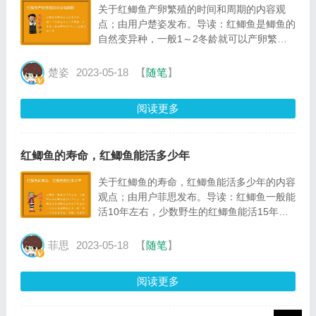
关于红鲫鱼产卵繁殖的时间和周期的内容观
点；由用户楚姿发布。导读：红鲫鱼是鲫鱼的
自然变异种，一般1～2冬龄就可以产卵繁
殖，从体重上看红鲫鱼在1两以上就能开始产
卵
楚姿
2023-05-18
【
随笔
】
阅读更多
红鲫鱼的寿命，红鲫鱼能活多少年
关于红鲫鱼的寿命，红鲫鱼能活多少年的内容
观点；由用户菲思发布。导读：红鲫鱼一般能
活10年左右，少数野生的红鲫鱼能活15年以
上。红鲫鱼是普通鲫鱼自然变异形成的，外形
和普通鲫鱼完全一样，唯一不同的是鱼体、鱼
菲思
2023-05-18
【
随笔
】
鳍、鱼尾等均呈红色
阅读更多