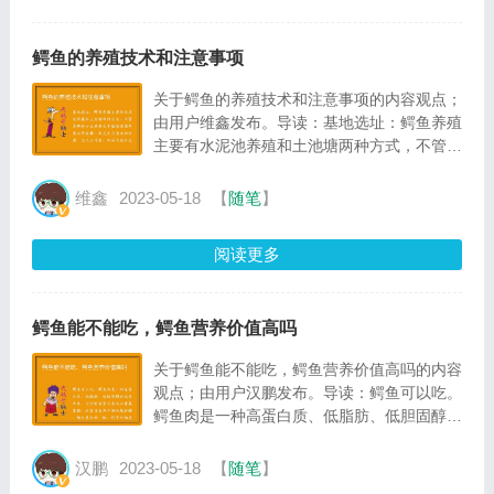
鳄鱼的养殖技术和注意事项
关于鳄鱼的养殖技术和注意事项的内容观点；
由用户维鑫发布。导读：基地选址：鳄鱼养殖
主要有水泥池养殖和土池塘两种方式，不管是
哪种方式都要求养殖场周围环境必须安静，有
充足且清洁的水源，无工业污染、农药污染和
维鑫
2023-05-18
【
随笔
】
生活污染。
阅读更多
鳄鱼能不能吃，鳄鱼营养价值高吗
关于鳄鱼能不能吃，鳄鱼营养价值高吗的内容
观点；由用户汉鹏发布。导读：鳄鱼可以吃。
鳄鱼肉是一种高蛋白质、低脂肪、低胆固醇的
优质肉类，不但富含蛋白质和必需氨基酸，还
富含高级不饱和脂肪酸、维生素及钙、铁、锌
汉鹏
2023-05-18
【
随笔
】
等矿物质，既有水生动物的鲜美