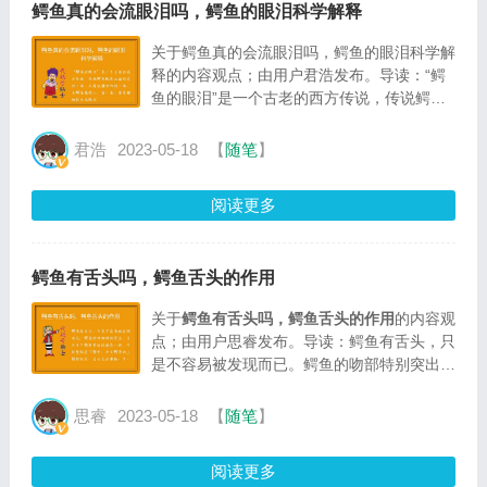
鳄鱼真的会流眼泪吗，鳄鱼的眼泪​​​​​​​科学解释
关于鳄鱼真的会流眼泪吗，鳄鱼的眼泪​​​​​​​科学解
释的内容观点；由用户君浩发布。导读：“鳄
鱼的眼泪”是一个古老的西方传说，传说鳄鱼
既有凶猛残忍的一面，又有狡猾奸诈的一面，
当鳄鱼窥视人、畜、鱼、兽等猎物时会流眼泪
君浩
2023-05-18
【
随笔
】
阅读更多
鳄鱼有舌头吗，鳄鱼舌头的作用
关于
鳄鱼有舌头吗，鳄鱼舌头的作用
的内容观
点；由用户思睿发布。导读：鳄鱼有舌头，只
是不容易被发现而已。鳄鱼的吻部特别突出，
舌头与下颚紧紧的连接在一起，平时紧贴在下
颚中，加之鳄鱼的上颚特别长，舌头无法像
思睿
2023-05-18
【
随笔
】
狗、牛、熊等动物那样伸出来
阅读更多