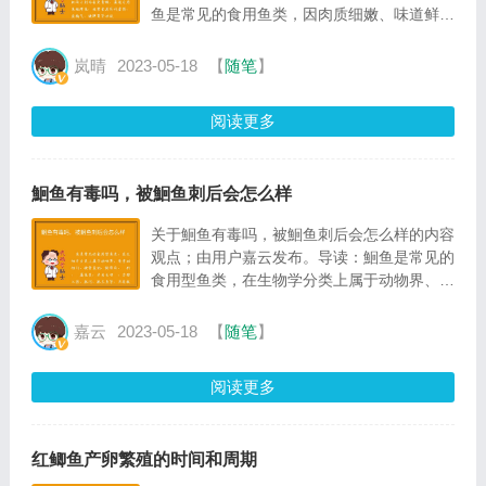
鱼是常见的食用鱼类，因肉质细嫩、味道鲜美
且无肌间小刺而备受青睐，最适合用来做烤
鱼，经常食用有补虚损、益精气、健脾胃等功
岚晴
2023-05-18
【
随笔
】
效
阅读更多
鮰鱼有毒吗，被鮰鱼刺后会怎么样
关于鮰鱼有毒吗，被鮰鱼刺后会怎么样的内容
观点；由用户嘉云发布。导读：鮰鱼是常见的
食用型鱼类，在生物学分类上属于动物界、脊
索动物门、硬骨鱼纲、鲇形目、鲿科、鮠属鱼
类，学名长吻鮠，亦称江团、肥沱、肥王鱼
嘉云
2023-05-18
【
随笔
】
等，具有极高的食用价值和经济价值
阅读更多
红鲫鱼产卵繁殖的时间和周期