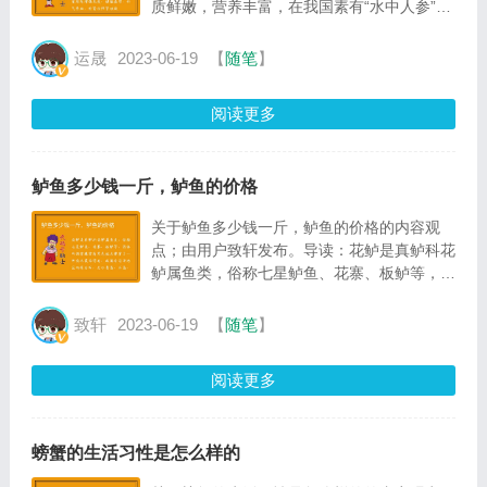
质鲜嫩，营养丰富，在我国素有“水中人参”的
美誉，所含的脂肪少，胆固醇更少，经常食用
有增强免疫、健脑益智、补气养血、补肾壮阳
运晟
2023-06-19
【
随笔
】
等功效
阅读更多
鲈鱼多少钱一斤，鲈鱼的价格
关于鲈鱼多少钱一斤，鲈鱼的价格的内容观
点；由用户致轩发布。导读：花鲈是真鲈科花
鲈属鱼类，俗称七星鲈鱼、花寨、板鲈等，因
体两侧背缘常有黑色斑点像穿了一件花衣裳而
得名，我国各沿海地区均有分布，尤以青岛、
致轩
2023-06-19
【
随笔
】
石岛、秦皇岛
阅读更多
螃蟹的生活习性是怎么样的