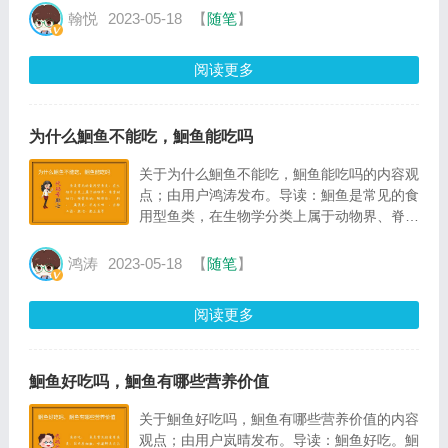
鱇，亦称蚧巴鱼、蛤蟆鱼、琵琶鱼等，全世界
翰悦
2023-05-18
【
随笔
】
约有4属共25种
阅读更多
为什么鮰鱼不能吃，鮰鱼能吃吗
关于为什么鮰鱼不能吃，鮰鱼能吃吗的内容观
点；由用户鸿涛发布。导读：鮰鱼是常见的食
用型鱼类，在生物学分类上属于动物界、脊索
动物门、硬骨鱼纲、鲇形目、鲿科、鮠属鱼
类，学名长吻鮠，亦称江团、肥沱、肥王鱼等
鸿涛
2023-05-18
【
随笔
】
阅读更多
鮰鱼好吃吗，鮰鱼有哪些营养价值
关于鮰鱼好吃吗，鮰鱼有哪些营养价值的内容
观点；由用户岚晴发布。导读：鮰鱼好吃。鮰