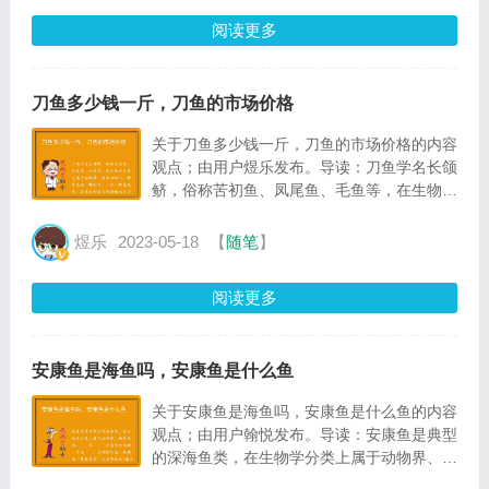
阅读更多
刀鱼多少钱一斤，刀鱼的市场价格
关于刀鱼多少钱一斤，刀鱼的市场价格的内容
观点；由用户煜乐发布。导读：刀鱼学名长颌
鲚，俗称苦初鱼、凤尾鱼、毛鱼等，在生物学
分类上属于动物界、脊索动物门、硬骨鱼纲、
鲱形目、鳀科、鲚属鱼类，因鱼体形狭长侧薄
煜乐
2023-05-18
【
随笔
】
酷似尖刀而得名
阅读更多
安康鱼是海鱼吗，安康鱼是什么鱼
关于安康鱼是海鱼吗，安康鱼是什么鱼的内容
观点；由用户翰悦发布。导读：安康鱼是典型
的深海鱼类，在生物学分类上属于动物界、硬
骨鱼纲、鮟鱇目、鮟鱇科鱼类的统称，学名鮟