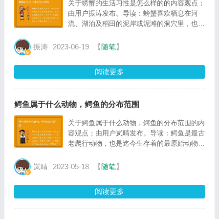
关于螃蟹的生活习性是怎么样的的内容观点；
由用户振涛发布。导读：螃蟹喜欢栖息在河
流、湖泊及稻田的泥岸或泥滩的洞穴里，也喜
欢隐蔽在石块、水草中，有掘穴居住的习性，
掘穴能力很强，短则几分钟就可掘成一穴
振涛
2023-06-19
【
随笔
】
阅读更多
鳄鱼属于什么动物，鳄鱼的分布范围
关于鳄鱼属于什么动物，鳄鱼的分布范围的内
容观点；由用户岚晴发布。导读：鳄鱼是最古
老爬行动物，也是迄今生存着的最原始动物之
一，在生物学分类上属于动物界、脊索动物
门、爬行纲、鳄目、真鳄亚目下属动物的统
岚晴
2023-05-18
【
随笔
】
称，真鳄亚目下属短吻鳄科
阅读更多