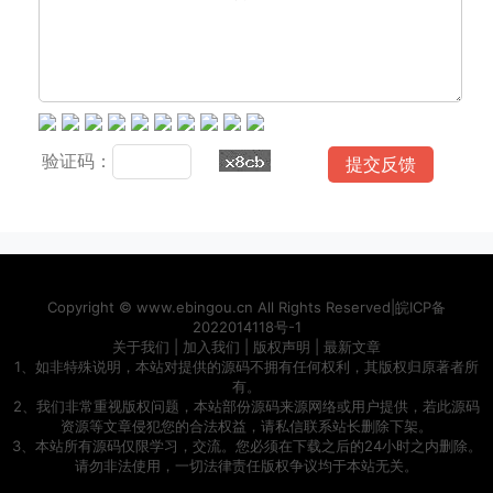
验证码：
Copyright ©
www.ebingou.cn
All Rights Reserved|
皖ICP备
2022014118号-1
关于我们
|
加入我们
|
版权声明
|
最新文章
1、如非特殊说明，本站对提供的源码不拥有任何权利，其版权归原著者所
有。
2、我们非常重视版权问题，本站部份源码来源网络或用户提供，若此源码
资源等文章侵犯您的合法权益，请私信联系站长删除下架。
3、本站所有源码仅限学习，交流。您必须在下载之后的24小时之内删除。
请勿非法使用，一切法律责任版权争议均于本站无关。