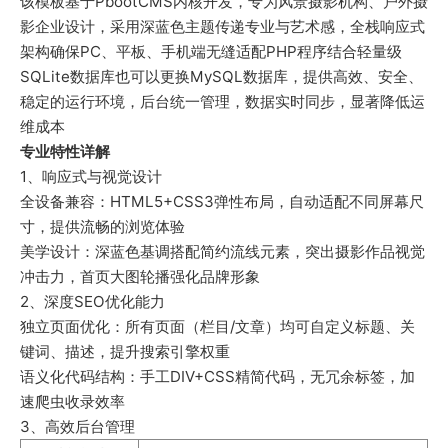
该模板基于PbootCMS内核开发，专为风景摄影机构、户外摄
影企业设计，采用深蓝色主题传递专业与艺术感，全栈响应式
架构确保PC、平板、手机端无缝适配PHP程序结合轻量级
SQLite数据库也可以更换MySQL数据库，提供高效、安全、
稳定的运行环境，后台统一管理，数据实时同步，显著降低运
维成本
专业特性详解
1、响应式与视觉设计
全设备兼容：HTML5+CSS3弹性布局，自动适配不同屏幕尺
寸，提供流畅的浏览体验
美学设计：深蓝色基调搭配简约流线元素，突出摄影作品视觉
冲击力，首页大图轮播强化品牌形象
2、深度SEO优化能力
独立页面优化：所有页面（栏目/文章）均可自定义标题、关
键词、描述，提升搜索引擎权重
语义化代码结构：手工DIV+CSS精简代码，无冗余标签，加
速爬虫收录效率
3、高效后台管理