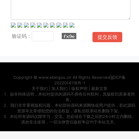
验证码：
Copyright ©
www.ebingou.cn
All Rights Reserved|
皖ICP备
2022014118号-1
关于我们
|
加入我们
|
版权声明
|
最新文章
1、如非特殊说明，本站对提供的源码不拥有任何权利，其版权归原著者所
有。
2、我们非常重视版权问题，本站部份源码来源网络或用户提供，若此源码
资源等文章侵犯您的合法权益，请私信联系站长删除下架。
3、本站所有源码仅限学习，交流。您必须在下载之后的24小时之内删除。
请勿非法使用，一切法律责任版权争议均于本站无关。