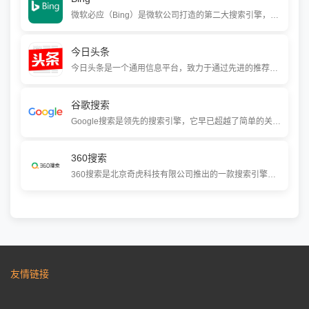
微软必应（Bing）是微软公司打造的第二大搜索引擎，它不只是一个查找网页的工具，更是一个集成了AI聊天、图像生成、深度阅读和代码解释等强大功能的智能助手。通过与微软生态系统的无缝融合，必应致力于帮助你更高效地获取知识、激发灵感并做出决策。
今日头条
今日头条是一个通用信息平台，致力于通过先进的推荐引擎技术，将人与信息高效精准地连接起来。它涵盖要闻、社会、娱乐、科技、财经等众多领域，以个性化推荐、丰富的图文视频内容和强互动性，帮助你发现感兴趣的信息，让信息创造价值。
谷歌搜索
Google搜索是领先的搜索引擎，它早已超越了简单的关键词匹配，正通过深度融合AI技术，进化为一个能理解复杂问题、提供个性化答案、甚至主动为你监控网络信息的智能信息管家，帮助数亿用户高效、精准地探索无限知识。
360搜索
360搜索是北京奇虎科技有限公司推出的一款搜索引擎，依托360品牌的安全优势，主打安全、精准、可信赖的搜索服务。它提供网页、新闻、视频、图片等多种搜索功能，并利用机器学习技术，为用户提供更智能、更放心的搜索结果。
友情链接