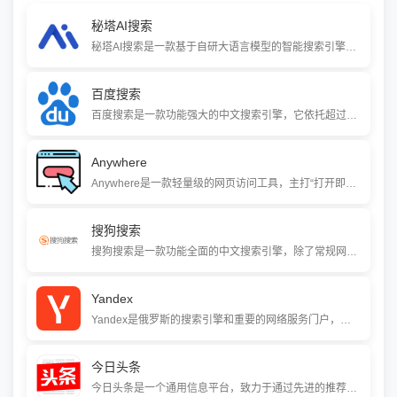
秘塔AI搜索
秘塔AI搜索是一款基于自研大语言模型的智能搜索引擎，主打无广告、直达结果的纯净搜索体验。用户可以用自然语言提问，它就能直接给出结构化的答案，还能自动生成大纲、思维导图，并支持一键导出报告，很适合学术研究、工作调研和日常查资料。
百度搜索
百度搜索是一款功能强大的中文搜索引擎，它依托超过千亿的中文网页数据库，为用户提供网页、图片、新闻、地图等多种信息搜索服务。通过不断的技术创新，百度搜索还整合了AI能力与移动端应用，致力于为用户带来便捷、高效和智能化的信息获取体验。
Anywhere
Anywhere是一款轻量级的网页访问工具，主打“打开即用”的体验。你只需要在输入框里敲入想要访问的网址，就能打开对应页面。它采用原生开发，启动快、占资源少，还内置了广告过滤功能，很适合日常临时访问网页使用。
搜狗搜索
搜狗搜索是一款功能全面的中文搜索引擎，除了常规网页搜索，还深度整合了微信公众号、知乎、英文翻译等特色内容。它提供拼音提示、错别字纠正、股票汇率查询等上百种实用生活功能，是一个覆盖工作、学习、生活多场景的综合性搜索平台。
Yandex
Yandex是俄罗斯的搜索引擎和重要的网络服务门户，提供从搜索、新闻、地图到电商、支付、云服务等超过12个核心业务。凭借领先的MatrixNet机器学习排名技术和对俄语等复杂语言的深度优化，它在俄语市场占据超过60%的份额，是第四大搜索引擎。
今日头条
今日头条是一个通用信息平台，致力于通过先进的推荐引擎技术，将人与信息高效精准地连接起来。它涵盖要闻、社会、娱乐、科技、财经等众多领域，以个性化推荐、丰富的图文视频内容和强互动性，帮助你发现感兴趣的信息，让信息创造价值。