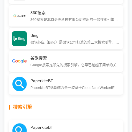
360搜索
360搜索是北京奇虎科技有限公司推出的一款搜索引擎，依托360品牌的安全优势，主打安全、精准、可信赖的搜索服务。它提供网页、新闻、视频、图片等多种搜索功能，并利用机器学习技术，为用户提供更智能、更放心的搜索结果。
Bing
微软必应（Bing）是微软公司打造的第二大搜索引擎，它不只是一个查找网页的工具，更是一个集成了AI聊天、图像生成、深度阅读和代码解释等强大功能的智能助手。通过与微软生态系统的无缝融合，必应致力于帮助你更高效地获取知识、激发灵感并做出决策。
谷歌搜索
Google搜索是领先的搜索引擎，它早已超越了简单的关键词匹配，正通过深度融合AI技术，进化为一个能理解复杂问题、提供个性化答案、甚至主动为你监控网络信息的智能信息管家，帮助数亿用户高效、精准地探索无限知识。
PaperkiteBT
PaperkiteBT纸鸢磁力是一款基于Cloudflare Worker的强化版磁力链接搜索工具，能够聚合多个磁力搜索引擎的结果，帮助用户高效查找电影、剧集、音乐、软件、游戏等资源。该工具支持搜索时直接预览磁力资源，并允许用户自定义规则集添加自己的磁力搜索网站，提供了更灵活的搜索体验。
搜索引擎
PaperkiteBT