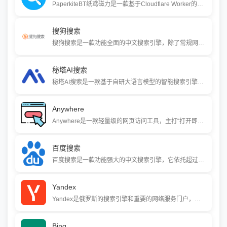
PaperkiteBT纸鸢磁力是一款基于Cloudflare Worker的强化版磁力链接搜索工具，能够聚合多个磁力搜索引擎的结果，帮助用户高效查找电影、剧集、音乐、软件、游戏等资源。该工具支持搜索时直接预览磁力资源，并允许用户自定义规则集添加自己的磁力搜索网站，提供了更灵活的搜索体验。
搜狗搜索
搜狗搜索是一款功能全面的中文搜索引擎，除了常规网页搜索，还深度整合了微信公众号、知乎、英文翻译等特色内容。它提供拼音提示、错别字纠正、股票汇率查询等上百种实用生活功能，是一个覆盖工作、学习、生活多场景的综合性搜索平台。
秘塔AI搜索
秘塔AI搜索是一款基于自研大语言模型的智能搜索引擎，主打无广告、直达结果的纯净搜索体验。用户可以用自然语言提问，它就能直接给出结构化的答案，还能自动生成大纲、思维导图，并支持一键导出报告，很适合学术研究、工作调研和日常查资料。
Anywhere
Anywhere是一款轻量级的网页访问工具，主打“打开即用”的体验。你只需要在输入框里敲入想要访问的网址，就能打开对应页面。它采用原生开发，启动快、占资源少，还内置了广告过滤功能，很适合日常临时访问网页使用。
百度搜索
百度搜索是一款功能强大的中文搜索引擎，它依托超过千亿的中文网页数据库，为用户提供网页、图片、新闻、地图等多种信息搜索服务。通过不断的技术创新，百度搜索还整合了AI能力与移动端应用，致力于为用户带来便捷、高效和智能化的信息获取体验。
Yandex
Yandex是俄罗斯的搜索引擎和重要的网络服务门户，提供从搜索、新闻、地图到电商、支付、云服务等超过12个核心业务。凭借领先的MatrixNet机器学习排名技术和对俄语等复杂语言的深度优化，它在俄语市场占据超过60%的份额，是第四大搜索引擎。
Bing