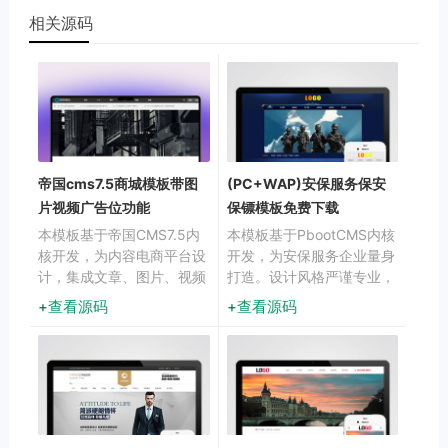
相关源码
帝国cms7.5商城模板带图
(PC+WAP)安保服务保安
片视频广告位功能
保镖模板免费下载
本模板基于帝国CMS7.5内
本模板基于PbootCMS内核
核开发，为内容电商平台设
开发，为安保服务企业量身
计，集成文章、图片、视频
打造。设计风格严谨专业，
多媒体展示与广告位管理功
突出安保行业的安全、可靠
查看源码
查看源码
能。采用智能响应式技术，
特性，展示企业服务项目与
确保商品内容在不同设备上
实力。采用响应式设计，
获得较优呈现效果，帮助快
PC与移动端数据同步，管
速构建专业的内容营销平
理便捷。模板布局合理
台。