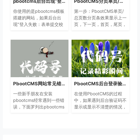
pbootcms后台出现“登入失败:表单提交校验失败,刷新后重试!”的解决方法
PbootCMS分页单页/总页数的制作方法
你使用的是pbootcms模板
第一步：PbootCMS单页/
搭建的网站，如果后台出
总页数分页条效果显示上一
现"登入失败：表单提交校
页，下一页，首页，尾页，
验失败,请刷新后重试!"。
和当前页，以及当前页位于
总页数的位置这种分页效果
简洁明了，适合博客站和咨
询站等网站使用
PbootCMS网站常见错误解决方法
PbootCMS后台登录验证码不显示看不清楚怎么办
一些新手朋友在安装
在使用PbootCMS的过程
pbootcms经常遇到一些错
中，如果遇到后台验证码不
误，下面罗列出pbootcms
显示或显示不清楚的情况，
在后台或者前台出现的问题
可以尝试以下几个解决方
和解决方法。
案：1. 中文路径问题避免使
用中文路径：确保服务器上
的所有文件夹和文件路径都
是