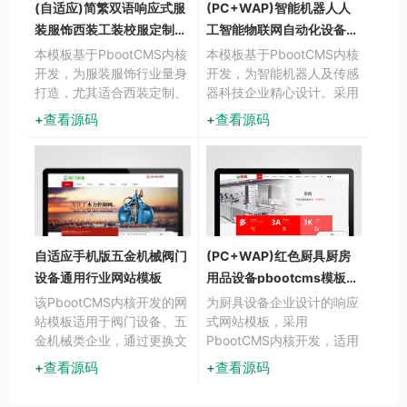
(自适应)简繁双语响应式服
(PC+WAP)智能机器人人
装服饰西装工装校服定制
工智能物联网自动化设备源
pbootcms模板
码下载
本模板基于PbootCMS内核
本模板基于PbootCMS内核
开发，为服装服饰行业量身
开发，为智能机器人及传感
打造，尤其适合西装定制、
器科技企业精心设计。采用
工装生产、校服订制等服装
现代化设计风格，突出科技
查看源码
查看源码
类企业使用。模板采用响应
感与专业性，多方位展示企
式布局设计，确保在手机、
业技术实力与产品优势。
平板、电脑
自适应手机版五金机械阀门
(PC+WAP)红色厨具厨房
设备通用行业网站模板
用品设备pbootcms模板源
码下载
该PbootCMS内核开发的网
为厨具设备企业设计的响应
站模板适用于阀门设备、五
式网站模板，采用
金机械类企业，通过更换文
PbootCMS内核开发，适用
字图片也可快速适配其他工
于商用厨房设备、家用厨
查看源码
查看源码
业领域。采用响应式设计，
具、厨房用品等企业展示。
确保PC端与手机端数据同
模板包含产品展示、新闻动