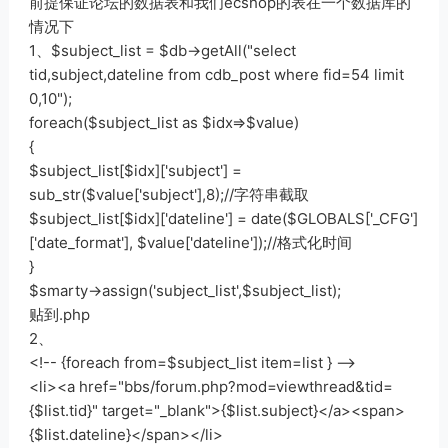
前提保证论坛的数据表和我们ecshop的表在一个数据库的
情况下
1、$subject_list = $db->getAll("select
tid,subject,dateline from cdb_post where fid=54 limit
0,10");
foreach($subject_list as $idx=>$value)
{
$subject_list[$idx]['subject'] =
sub_str($value['subject'],8);//字符串截取
$subject_list[$idx]['dateline'] = date($GLOBALS['_CFG']
['date_format'], $value['dateline']);//格式化时间
}
$smarty->assign('subject_list',$subject_list);
贴到.php
2、
<!-- {foreach from=$subject_list item=list } -->
<li><a href="bbs/forum.php?mod=viewthread&tid=
{$list.tid}" target="_blank">{$list.subject}</a><span>
{$list.dateline}</span></li>