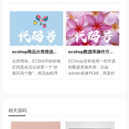
ecshop在搬家后，恢复数
上商店。2.x版本跟3.0版本
据时经常会出现提示
存在代码执行漏洞。0×01
ecs_sessions表不存在的情
漏洞原理 ECShop 没有对
况
$GLOBAL[‘_SERVER’][
ecshop商品分类筛选自定义价格区间的实现方法
ecshop数据库操作方法getRow、getAll、getOne之间的区别
众所周知，ECSHOP的价格
ECShop没有使用一些开源
区间是在后台设置一个“价
的数据库操作类，比如
格区间个数”，然后由程序
adodb或者PEAR，而是封
来自动平分，很多ECSHOP
装了自己的实现。这样做的
网店主都认为这样做，有很
好处是实现非常轻量，大大
大不尽人意的地方。
减小了分发包的文件大小。
另外，当网站需要做
memcached缓存
相关源码