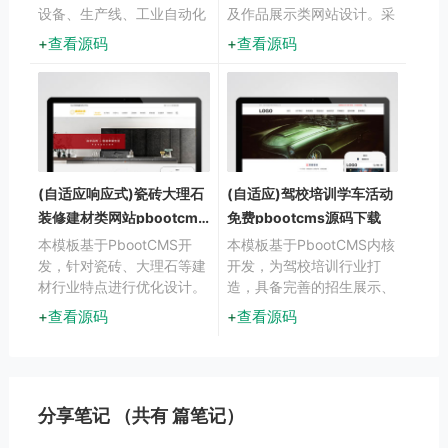
设备、生产线、工业自动化
及作品展示类网站设计。采
产品展示。采用响应式技
用响应式布局技术，确保在
查看源码
查看源码
术，确保在不同设备上都能
手机、平板和电脑等不同设
清晰展示机械产品的技术参
备上都能获得良好的浏览体
数和细节特点。
验。
(自适应响应式)瓷砖大理石
(自适应)驾校培训学车活动
装修建材类网站pbootcms
免费pbootcms源码下载
模板html5模板
本模板基于PbootCMS开
本模板基于PbootCMS内核
发，针对瓷砖、大理石等建
开发，为驾校培训行业打
材行业特点进行优化设计。
造，具备完善的招生展示、
采用响应式布局技术，确保
课程预约、教练团队展示等
查看源码
查看源码
产品展示效果在不同设备上
功能模块。响应式设计适配
都能合理呈现。模板特别强
各类移动终端，数据实时同
化了石材纹理的视觉表现
步管理，助您高效开展线上
力，帮助建材企业更好地展
业务。
示产品质感。
分享笔记 （共有
篇笔记）