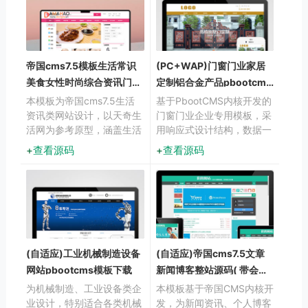
帝国cms7.5模板生活常识
(PC+WAP)门窗门业家居
美食女性时尚综合资讯门户
定制铝合金产品pbootcms
源码
模板下载
本模板为帝国cms7.5生活
基于PbootCMS内核开发的
资讯类网站设计，以天奇生
门窗门业企业专用模板，采
活网为参考原型，涵盖生活
用响应式设计结构，数据一
常识、美食烹饪、女性时尚
次录入即可同步适配电脑与
查看源码
查看源码
等多元化内容板块。采用响
手机端浏览。通过简洁大气
应式布局设计，适配各种终
的视觉呈现，帮助门窗企业
端设备，为访客提供优质的
快速建立专业线上展示平
阅读体验。模板结构清晰合
台，有效传递产品价值与服
理，内容展示层次分明，符
务优势。
合生活类网站的用户需求。
(自适应)工业机械制造设备
(自适应)帝国cms7.5文章
网站pbootcms模板下载
新闻博客整站源码( 带会员
中心)
为机械制造、工业设备类企
本模板基于帝国CMS内核开
业设计，特别适合各类机械
发，为新闻资讯、个人博客