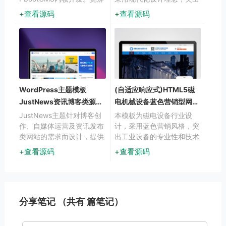
布局突出设备展示效果，红
企业实力与项目展示，帮助
查看源码
查看源码
色工业风格贴合机械行业属
建筑类企业快速建立专业在
性，支持PC端与手机端自
线门户。
动适配
WordPress主题模板
(自适应响应式)HTML5磁
JustNews资讯博客类源码
电机械设备蓝色营销型网站
V5.2.2
pbootcms模板
JustNews主题针对博客创
本模板为磁电设备行业设
作、自媒体运营及资讯发布
计，采用蓝色营销风格，突
类网站的需求而设计，提供
出工业设备的专业性和技术
专业的内容展示与管理方
感。模板结构清晰，能够有
查看源码
查看源码
案。该主题集成前端用户中
效展示磁电设备的技术参
心功能，支持用户在前端界
数、应用场景和企业实力，
面发布和投稿文章，操作流
帮助客户快速了解产品特点
程简洁高效。
和公司服务。
分享笔记 （共有
篇笔记）