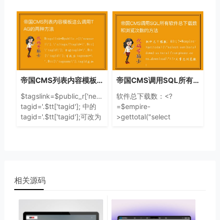
函数返回值。后来查找结合
快捷菜单区：包括增加信
项用的函数
息、管理信息、审核信息、
签发信息、管理评论
帝国CMS列表内容模板这么调用TAG的两种方法
帝国CMS调用SQL所有软件总下载数和浏览次数的方法
$tagslink=$public_r['newsurl'].'e/tags/?
软件总下载数：<?
tagid='.$tt['tagid']; 中的
=$empire-
tagid='.$tt['tagid'];可改为
>gettotal("select
tagname='.$tt['tagname'];tagid
sum(totaldown) as total
后加&line=5调用条数
from
phome_ecms_download")?
>文章总浏览数：
相关源码