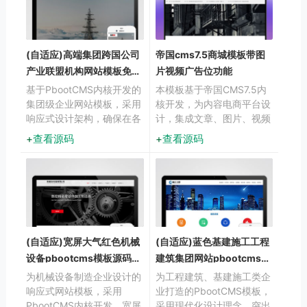
(自适应)高端集团跨国公司
帝国cms7.5商城模板带图
产业联盟机构网站模板免费
片视频广告位功能
下载
基于PbootCMS内核开发的
本模板基于帝国CMS7.5内
集团级企业网站模板，采用
核开发，为内容电商平台设
响应式设计架构，确保在各
计，集成文章、图片、视频
类移动设备上获得浏览体
多媒体展示与广告位管理功
查看源码
查看源码
验。通过模块化布局与简约
能。采用智能响应式技术，
大气的视觉风格，帮助集团
确保商品内容在不同设备上
企业高效展示组织架构、发
获得较优呈现效果，帮助快
展历程和业务矩阵，建立专
速构建专业的内容营销平
业的企业形象窗口。
台。
(自适应)宽屏大气红色机械
(自适应)蓝色基建施工工程
设备pbootcms模板源码下
建筑集团网站pbootcms模
载
板下载
为机械设备制造企业设计的
为工程建筑、基建施工类企
响应式网站模板，采用
业打造的PbootCMS模板，
PbootCMS内核开发。宽屏
采用现代化设计理念，突出