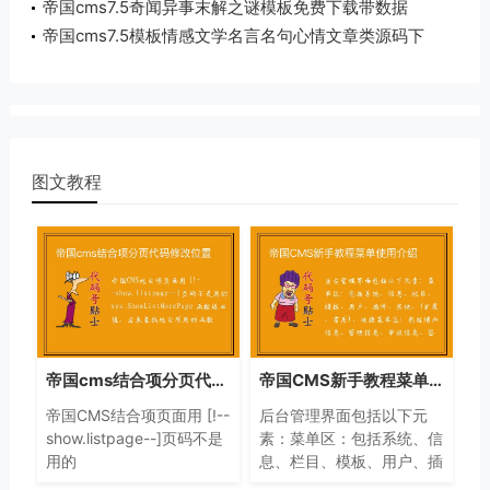
帝国cms7.5奇闻异事末解之谜模板免费下载带数据
帝国cms7.5模板情感文学名言名句心情文章类源码下
载带手机
图文教程
帝国cms结合项分页代码修改位置
帝国CMS新手教程菜单使用介绍
帝国CMS结合项页面用 [!--
后台管理界面包括以下元
show.listpage--]页码不是
素：菜单区：包括系统、信
用的
息、栏目、模板、用户、插
sys_ShowListMorePage
件、其他、(扩展、常用)。