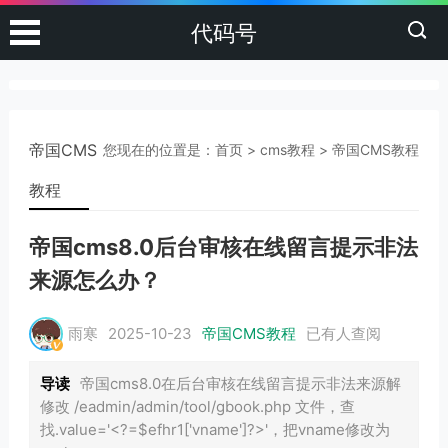
代码号
帝国CMS
您现在的位置是：
首页
>
cms教程
>
帝国CMS教程
教程
帝国cms8.0后台审核在线留言提示非法
来源怎么办？
雨寒
2025-10-23
帝国CMS教程
已有
人查阅
导读
帝国cms8.0在后台审核在线留言提示非法来源解
修改 /eadmin/admin/tool/gbook.php 文件，查
找.value='<?=$efhr1['vname']?>'，把vname修改为