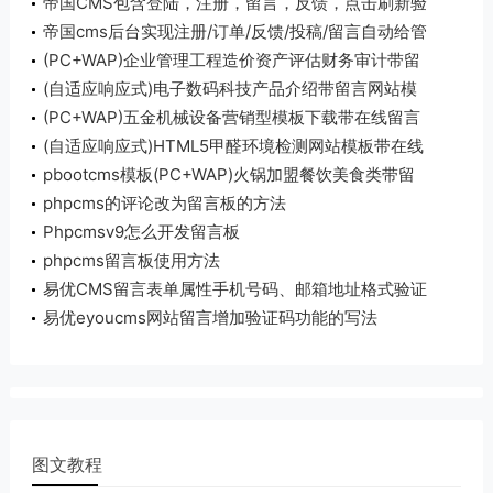
帝国CMS包含登陆，注册，留言，反馈，点击刷新验
证码代码写法
帝国cms后台实现注册/订单/反馈/投稿/留言自动给管
理员发送通知邮件
(PC+WAP)企业管理工程造价资产评估财务审计带留
言网站模板
(自适应响应式)电子数码科技产品介绍带留言网站模
板下载
(PC+WAP)五金机械设备营销型模板下载带在线留言
(自适应响应式)HTML5甲醛环境检测网站模板带在线
留言和资料下载
pbootcms模板(PC+WAP)火锅加盟餐饮美食类带留
言源码
phpcms的评论改为留言板的方法
Phpcmsv9怎么开发留言板
phpcms留言板使用方法
易优CMS留言表单属性手机号码、邮箱地址格式验证
的方法
易优eyoucms网站留言增加验证码功能的写法
图文教程