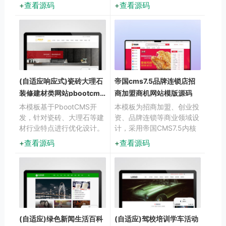
示古典书籍、历史档案等文
计。采用响应式布局技术，
查看源码
查看源码
化内容。采用复古风格设
确保在电脑、平板和手机上
计，同时具备现代化响应式
都能获得最佳浏览体验。适
布局，确保在PC和移动设
用于科技媒体、行业博客
备上都能呈现优雅的阅读体
验。
(自适应响应式)瓷砖大理石
帝国cms7.5品牌连锁店招
装修建材类网站pbootcms
商加盟商机网站模版源码
模板html5模板
本模板基于PbootCMS开
本模板为招商加盟、创业投
发，针对瓷砖、大理石等建
资、品牌连锁等商业领域设
材行业特点进行优化设计。
计，采用帝国CMS7.5内核
采用响应式布局技术，确保
构建，整体风格简洁大气，
查看源码
查看源码
产品展示效果在不同设备上
突出商业信任感与专业度，
都能合理呈现。模板特别强
适合各类招商加盟项目展
化了石材纹理的视觉表现
示、品牌连锁店宣传等商业
力，帮助建材企业更好地展
应用场景。
示产品质感。
(自适应)绿色新闻生活百科
(自适应)驾校培训学车活动