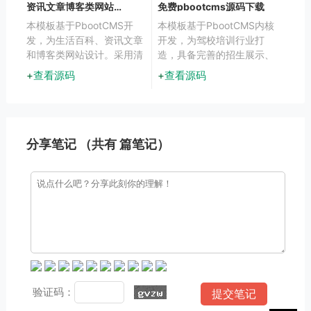
资讯文章博客类网站
免费pbootcms源码下载
pbootcms模板源码
本模板基于PbootCMS开
本模板基于PbootCMS内核
发，为生活百科、资讯文章
开发，为驾校培训行业打
和博客类网站设计。采用清
造，具备完善的招生展示、
新绿色系风格，提供舒适的
课程预约、教练团队展示等
查看源码
查看源码
阅读体验，同时适配PC和
功能模块。响应式设计适配
移动设备。适用于生活技巧
各类移动终端，数据实时同
分享、健康知识传播
步管理，助您高效开展线上
业务。
分享笔记 （共有
篇笔记）
验证码：