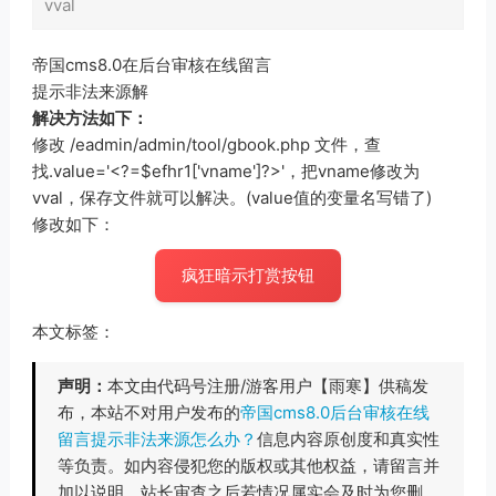
vval
帝国cms8.0在后台审核在线留言
提示非法来源解
解决方法如下：
修改 /eadmin/admin/tool/gbook.php 文件，查
找.value='<?=$efhr1['vname']?>'，把vname修改为
vval，保存文件就可以解决。(value值的变量名写错了)
修改如下：
疯狂暗示打赏按钮
本文标签：
声明：
本文由代码号注册/游客用户【雨寒】供稿发
布，本站不对用户发布的
帝国cms8.0后台审核在线
留言提示非法来源怎么办？
信息内容原创度和真实性
等负责。如内容侵犯您的版权或其他权益，请留言并
加以说明。站长审查之后若情况属实会及时为您删