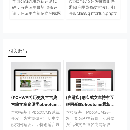
帝国cms调用最新评论代
帝国cms7.5会员投稿邮件
码，首先调用最新10条评
通知管理员修改方法1、打
论，在调用当前信息的标题
开e/class/qinforfun.php文
和链接。
件2、查找代码：
printerror("AddQinfoSuccess",$reurl,1);
相关源码
(PC+WAP)历史复古古典
(自适应)响应式文章博客互
古籍文章资讯类pbootcms
联网新闻pbootcms模板下
模板下载
载
本模板基于PbootCMS系统
本模板基于PbootCMS开
开发，为古籍研究、历史文
发，专为科技新闻、互联网
献类网站设计，特别适合展
资讯和文章博客类网站设