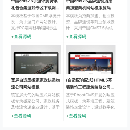
帝国cms7.5手游评测资讯
帝国cms7.5品牌连锁店招
礼包合集游戏专区下载网站
商加盟商机网站模版源码
模板
本模板基于帝国CMS系统开
本模板为招商加盟、创业投
发，为手游门户网站设计。
资、品牌连锁等商业领域设
支持PC端与移动端同步生
计，采用帝国CMS7.5内核
成HTML静态页面，内置多
构建，整体风格简洁大气，
查看源码
查看源码
端同步生成功能。模板架构
突出商业信任感与专业度，
针对手业特点优化，满足
适合各类招商加盟项目展
APP下载、游戏资讯、攻略
示、品牌连锁店宣传等商业
等内容发布需求。
应用场景。
宽屏自适应搬家家政快递物
(自适应响应式)HTML5幕
流公司网站模板
墙装饰工程建筑装修公司
pbootcms模板下载
该宽屏大气的响应式网站模
基于PbootCMS开发的响应
板专为搬家公司、家政服务
式模板，为幕墙工程、建筑
及物流快递企业设计，基于
装饰企业设计，通过数字化
PbootCMS内核开发，通过
展示提升企业专业形象与项
查看源码
查看源码
自适应布局确保手机、PC
目展示能力。结构化数据标
等多终端体验一致，助力企
记增强项目案例收录，智能