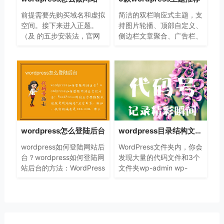
前提需要先购买域名和虚拟
简洁的双栏响应式主题，支
空间。接下来进入正题。
持图片轮播、顶部自定义、
（及 的五步安装法，官网
侧边栏文章聚合、广告栏、
有的。）
点赞和社交化分享等功能。
也是我自己一直在用的主
题。
wordpress怎么登陆后台
wordpress目录结构文件说明
wordpress如何登陆网站后
WordPress文件夹内，你会
台？wordpress如何登陆网
发现大量的代码文件和3个
站后台的方法：WordPress
文件夹wp-admin wp-
网站后台登陆默认地址是网
content wp-includes wp-
站域名+后台目录。例如，
admin 没错，这是你的仪
我们的域名是 xxx.com，
表板你登陆wordpress后看
那么我们WordPress网站后
到的界面，包括所有的后台
台的登
文件 wp-co