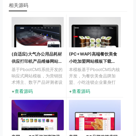
相关源码
(自适应)大气办公用品耗材
(PC+WAP)高端餐饮美食
供应打印机产品维修网站模
小吃加盟网站模板下载
板下载
pbootcms
基于PbootCMS系统开发的
本模板基于PbootCMS内核
响应式网站模板，为营销技
开发，为餐饮美食品牌加
术博主、数字产品评测者设
盟、小吃连锁企业量身打
计。采用前沿的响应式技
造。通过精致的美食视觉呈
查看源码
查看源码
术，确保内容在手机端和桌
现与加盟业务流程展示，帮
面端都能获得较佳阅读体
助餐饮企业建立专业线上门
验，帮助用户高效展示技术
户，实现品牌形象与加盟业
文章和产品分析。
务的双重展示。