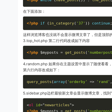
在下面添加：
<?php
if
(
in_category
(
'37'
)
)
continue
这样浏览博客也没就不会显示微博文章了，但是顶部
3.top_hot.php 第二行代码改成如下内容
<?php
$myposts
=
get_posts
(
'numberpos
4.random.php 如果你在主题设置中显示了随便看看，
第六行内容改成如下：
query_posts
(
array
(
'orderby'
=
>
'rand'
5.sidebar.php边栏最较新文章会显示微博文章，
<
ol
id
=
"
newarticles
"
>
<?php
$myposts
=
get_posts
(
'numberpos