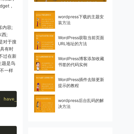
get，
wordpress下载的主题安
装方法
客内容;
西;
WordPress获取当前页面
是对于搜
URL地址的方法
博具有时
不过在新
WordPress博客添加收藏
主题是鸟
书签的代码实例
是不一样
WordPress插件去除更新
提示的教程
(
have_posts
(
)
)
:
the_post
(
)
;
$do_not_duplicate
[
]
wordpress后台乱码的解
决方法