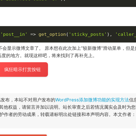
'post__in'
=
>
get_option
(
'sticky_posts'
)
,
'caller
的文章就不会显示微博文章了。 原本想在此次加上”较新微博“滑动菜单，但
高度的地方。就现这样吧，将来找到了再补充上。
疯狂暗示打赏按钮
稿发布，本站不对用户发布的
WordPress添加微博功能的实现方法
信
其他权益，请留言并加以说明。站长审查之后若情况属实会及时为您
尊重和保护作者的劳动成果，转载请标明出处链接和本声明内容。本文作者