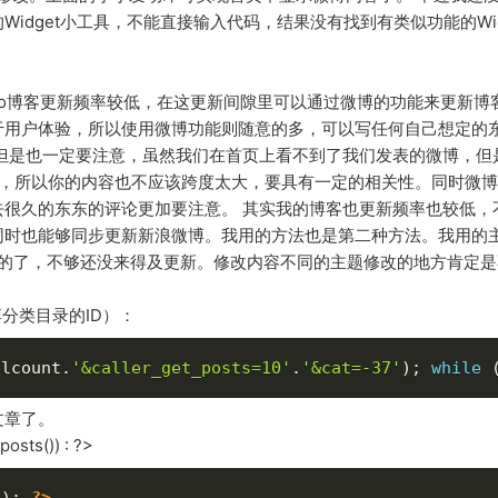
idget小工具，不能直接输入代码，结果没有找到有类似功能的Wid
dudo博客更新频率较低，在这更新间隙里可以通过微博的功能来更新博
用户体验，所以使用微博功能则随意的多，可以写任何自己想定的东
但是也一定要注意，虽然我们在首页上看不到了我们发表的微博，但
变的，所以你的内容也不应该跨度太大，要具有一定的相关性。同时微
很久的东东的评论更加要注意。 其实我的博客也更新频率也较低，
同时也能够同步更新新浪微博。我用的方法也是第二种方法。我用的
在有2.5的了，不够还没来得及更新。修改内容不同的主题修改的地方肯定
微博分类目录的ID）：
llcount
.
'&caller_get_posts=10'
.
'&cat=-37'
)
;
while
文章了。
sts()) : ?>
(
)
;
?>