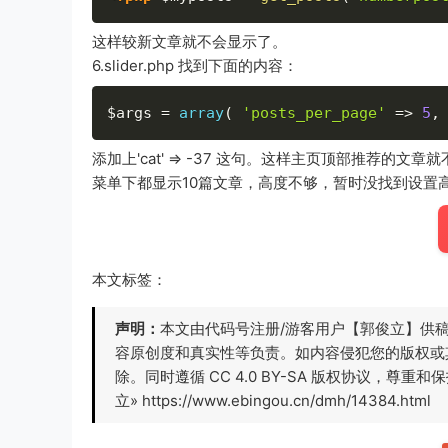
这样较新文章就不会显示了。
6.slider.php 找到下面的内容：
$args
=
array
(
'posts_per_page'
=
>
5
,
添加上'cat' => -37 这句。这样主页顶部推荐
菜单下都显示10篇文章，高度不够，暂时没找到设置
本文标签：
声明：
本文由代码号注册/游客用户【郭俊立】供
容原创度和真实性等负责。如内容侵犯您的版权或
除。同时遵循 CC 4.0 BY-SA 版权协议，
立» https://www.ebingou.cn/dmh/14384.html