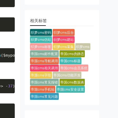
相关标签
织梦cms密码
织梦cms后台
织梦cms仿站
织梦cms建站
织梦cms标签
织梦cms采集
织梦cms
帝国cms邮件配置
帝国cms伪静态
h
(
$myposts
as
$post
)
:
?>
帝国cms导航调用
帝国cms标题
帝国cms相关调用
帝国cms会员系统
帝国cms字段
帝国cms功能开发
帝国cms常见报错
帝国cms数据表
=
>
-
37
)
)
;
帝国cms手机站
帝国cms安全设置
帝国cms常见问题