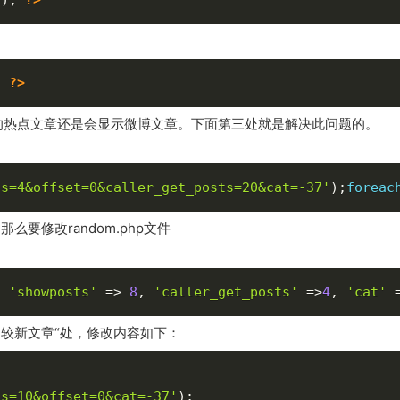
;
?>
的热点文章还是会显示微博文章。下面第三处就是解决此问题的。
ts=4&offset=0&caller_get_posts=20&cat=-37'
)
;
foreac
那么要修改random.php文件
,
'showposts'
=
>
8
,
'caller_get_posts'
=
>
4
,
'cat'
找到”较新文章“处，修改内容如下：
ts=10&offset=0&cat=-37'
)
;