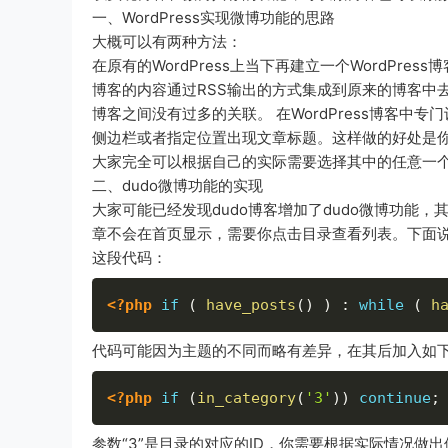
一、WordPress实现微博功能的思路
大概可以有两种方法：
在原有的WordPress上当下再建立一个WordP
博客的内容通过RSS输出的方式集成到原来的博客中
博客之间没有过多的关联。 在WordPress博客
侧边栏或者指定位置出现文章标题。这样做的好处是你
大家完全可以根据自己的实际需要选择其中的任意一
二、dudo微博功能的实现
大家可能已经发现dudo博客增加了dudo微博功能
章不会在首页显示，需要你点击目录查看列表。下面说一
这段代码：
<?php
if
(
have_posts
(
)
)
:
while
(
h
代码可能因为主题的不同而略有差异，在其后加入如
<?php
if
(
in_category
(
'3'
)
)
continue
;
参数“3”是目录的对应的ID，你需要根据实际情况做