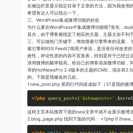
在侧边栏里显示指定目录下文章的方法，因为我使用的W
希望有达人可以指点一下。
三、WordPress集成微博功能的好处
为什么要在WordPress中集成微博功能呢?首先，
其次，由于博客都指定了相应的主题，主题太杂不利于
三、可以做热门关键字，增加搜索引擎带来的流量。 
索引擎和RSS Feed订阅用户来说，是没有任何改
效性，评论性质的内容不宜发表，特别是对于已经过去
浪用微博的频率较高。给自己的博客添加微博功能，
哥的HotNewsPro 2.4版本的主题的CMS，现
的。下面是我修改的几处。
1.new_post.php 第四行代码改成如下（37是我的
<?php
query_posts
(
'&showposts='
.
$scro
这样主页本站推荐下面的new文章中就不会显示微博
2.blog_page.php 找到下面的代码： <?php if (have_po
<?php
while
(
have_posts
(
)
)
:
the_post