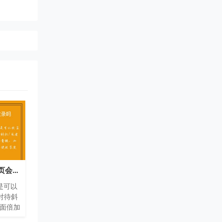
wordpress中的html页会被收录吗
页是可以
对待斜
页面倍加
页面可