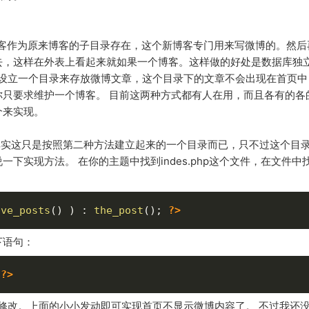
ress博客作为原来博客的子目录存在，这个新博客专门用来写微博的。然
去，这样在外表上看起来就如果一个博客。这样做的好处是数据库独
中专门设立一个目录来存放微博文章，这个目录下的文章不会出现在首页
只要求维护一个博客。 目前这两种方式都有人在用，而且各有的各
个来实现。
，其实这只是按照第二种方法建立起来的一个目录而已，只不过这个目
下实现方法。 在你的主题中找到indes.php这个文件，在文件中
ave_posts
(
)
)
:
the_post
(
)
;
?>
下语句：
?>
出修改。上面的小小发动即可实现首页不显示微博内容了。 不过我还