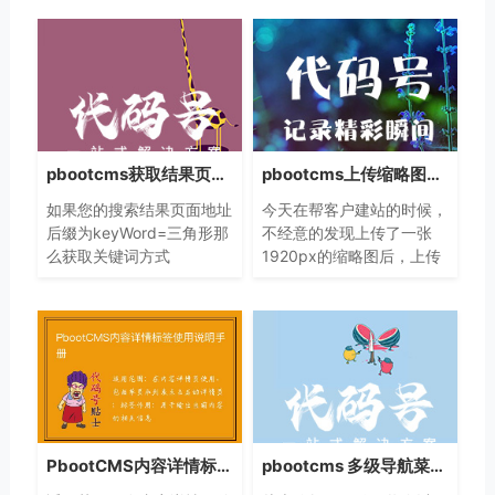
pbootcms获取结果页面关键词和tags值的方法
pbootcms上传缩略图限制尺寸的方法
如果您的搜索结果页面地址
今天在帮客户建站的时候，
后缀为keyWord=三角形那
不经意的发现上传了一张
么获取关键词方式
1920px的缩略图后，上传
为 {$get.keyword}该标签
后实际只有1000px，后台
可用于搜索列表页面获取搜
找不到设置的地方。其实这
索关键词的值时候使用，非
个缩略图的限制是需要修改
常方便，可以搭配分页条的
系统文件才可以。
总数据行数属性
（{page:rows}）
PbootCMS内容详情标签使用说明手册
pbootcms 多级导航菜单制作方法代码实例