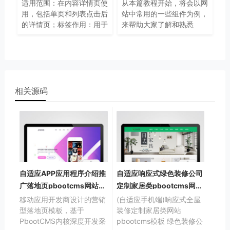
适用范围：在内容详情页使
从本篇教程开始，将会以网
用，包括单页和列表点击后
站中常用的一些组件为例，
的详情页；标签作用：用于
来帮助大家了解和熟悉
输出当前内容的相关信息
PbootCMS的标签。因为习
惯从上往下写页面代码，所
以就从网页头部的导航菜单
开始。
相关源码
自适应APP应用程序介绍推
自适应响应式绿色装修公司
广落地页pbootcms网站源
定制家居类pbootcms网站
码下载
下载
移动应用开发商设计的营销
(自适应手机端)响应式全屋
型落地页模板，基于
装修定制家居类网站
PbootCMS内核深度开发采
pbootcms模板 绿色装修公