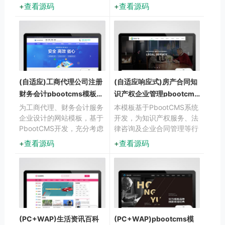
用前沿响应式架构，无缝适
司网站源码下载PbootCMS
查看源码
查看源码
配手机端操作习惯与PC端
内核开发的网站模板，该模
展示需求。
板适用于装修定制网站、装
(自适应)工商代理公司注册
(自适应响应式)房产合同知
财务会计pbootcms模板免
识产权企业管理pbootcms
费下载
模板下载
为工商代理、财务会计服务
本模板基于PbootCMS系统
企业设计的网站模板，基于
开发，为知识产权服务、法
PbootCMS开发，充分考虑
律咨询及企业合同管理等行
了企业服务行业的展示需求
业设计。采用严谨专业的布
查看源码
查看源码
与客户转化路径。设计风格
局风格，突出法律文书与知
专业严谨，布局清晰合理，
识产权服务行业特色，适合
呈现企业服务内容与专业优
展示各类法律服务和知识产
势。
权相关内容。
(PC+WAP)生活资讯百科
(PC+WAP)pbootcms模