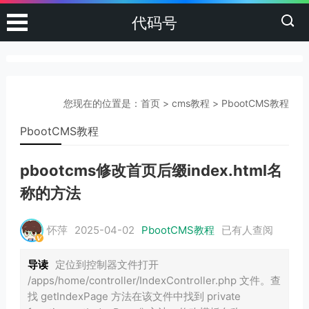
代码号
您现在的位置是：
首页
>
cms教程
>
PbootCMS教程
PbootCMS教程
pbootcms修改首页后缀index.html名
称的方法
怀萍
2025-04-02
PbootCMS教程
已有
人查阅
导读
定位到控制器文件打开
/apps/home/controller/IndexController.php 文件。查
找 getIndexPage 方法在该文件中找到 private