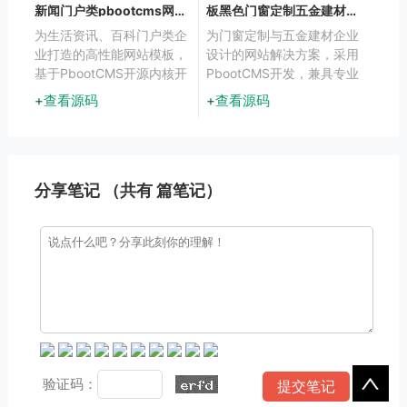
新闻门户类pbootcms网站
板黑色门窗定制五金建材网
模板
站下载
为生活资讯、百科门户类企
为门窗定制与五金建材企业
业打造的高性能网站模板，
设计的网站解决方案，采用
基于PbootCMS开源内核开
PbootCMS开发，兼具专业
发，采用HTML5响应式架
展示与营销功能。黑色系设
查看源码
查看源码
构，PC与手机端实时数据
计突显工业质感，响应式布
同步，覆盖全终端用户浏览
局确保在手机、平板等设备
场景。
上的浏览体验。通过简单的
内容替换，也可适用于建材
贸易、家具定制等相关行
分享笔记 （共有
篇笔记）
业。
验证码：