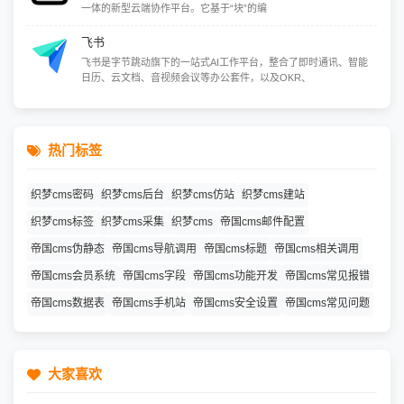
一体的新型云端协作平台。它基于“块”的编
飞书
飞书是字节跳动旗下的一站式AI工作平台，整合了即时通讯、智能
日历、云文档、音视频会议等办公套件，以及OKR、
热门标签
织梦cms密码
织梦cms后台
织梦cms仿站
织梦cms建站
织梦cms标签
织梦cms采集
织梦cms
帝国cms邮件配置
帝国cms伪静态
帝国cms导航调用
帝国cms标题
帝国cms相关调用
帝国cms会员系统
帝国cms字段
帝国cms功能开发
帝国cms常见报错
帝国cms数据表
帝国cms手机站
帝国cms安全设置
帝国cms常见问题
大家喜欢