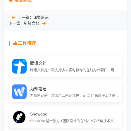
本文标签
上一篇：
印象笔记
下一篇：
钉钉文档
工具推荐
腾讯文档
腾讯文档是一款支持多人实时协作的在线办公套件，可在线编辑Word、Excel和PPT，云端自动保存。它打通微信与QQ，提供丰富的模板、AI助手和精细化权限控制，适合学习、工作和生活等多种场景。
为知笔记
为知笔记是一款国产云笔记软件，定位于“高效率工作笔记”与团队协作。它支持多平台同步、Markdown编辑、网页剪藏和笔记加密，并提供了群组协作功能，帮助个人和团队高效管理知识与任务。
Showdoc
ShowDoc是一款为IT团队设计的在线API文档与技术文档协作工具。它可以帮助团队高效地编写、管理和分享API文档、数据字典、技术规范等，支持私有化部署，并提供从代码注释或接口调试中自动生成文档的能力，是腾讯、华为等众多企业团队的选择。