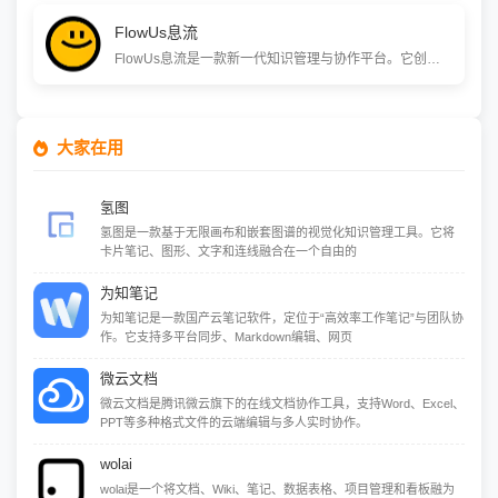
FlowUs息流
FlowUs息流是一款新一代知识管理与协作平台。它创新地将云端文档、多维表格、文件夹（网盘） 三大核心功能融为一体，为个人和团队提供一站式的信息组织与协同中心。灵活的“块”编辑器和强大的多维表能力，使能胜任知识库搭建、项目管理、数据整理等多种场景。
大家在用
氢图
氢图是一款基于无限画布和嵌套图谱的视觉化知识管理工具。它将
卡片笔记、图形、文字和连线融合在一个自由的
为知笔记
为知笔记是一款国产云笔记软件，定位于“高效率工作笔记”与团队协
作。它支持多平台同步、Markdown编辑、网页
微云文档
微云文档是腾讯微云旗下的在线文档协作工具，支持Word、Excel、
PPT等多种格式文件的云端编辑与多人实时协作。
wolai
wolai是一个将文档、Wiki、笔记、数据表格、项目管理和看板融为