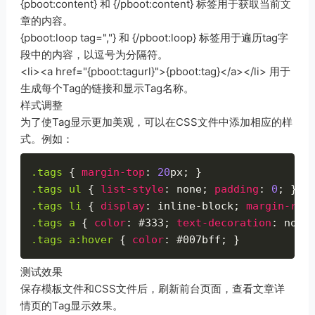
{pboot:content} 和 {/pboot:content} 标签用于获取当前文
章的内容。
{pboot:loop tag=","} 和 {/pboot:loop} 标签用于遍历tag字
段中的内容，以逗号为分隔符。
<li><a href="{pboot:tagurl}">{pboot:tag}</a></li> 用于
生成每个Tag的链接和显示Tag名称。
样式调整
为了使Tag显示更加美观，可以在CSS文件中添加相应的样
式。例如：
.tags
{
margin-top
:
20
px
;
}
.tags
ul
{
list-style
:
 none
;
padding
:
0
;
}
.tags
li
{
display
:
 inline-block
;
margin-rig
.tags
a
{
color
:
#333
;
text-decoration
:
 none
.tags
a
:hover
{
color
:
#007bff
;
}
测试效果
保存模板文件和CSS文件后，刷新前台页面，查看文章详
情页的Tag显示效果。