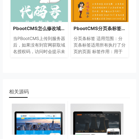
PbootCMS怎么修改域名授权提示信息
PbootCMS分页条标签参数和样式说明
当PBootCMS上传到服务器
分页条标签 适用范围：分
后，如果没有到官网获取域
页条标签适用所有执行了分
名授权码，访问时会提示未
页的页面 标签作用：用于
授权的相关信息。这对于给
输出分页代码 1、分页条标
客户使用的场景来说，可能
签{page:bar} 系统内置的
会显得不专业。官方提供了
完整分页条{page:current}
一种免费的解决方案，可以
当前页码{page:count}
通
相关源码