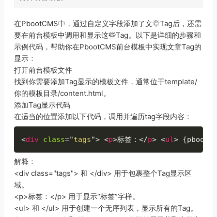
在PbootCMS中，通过自定义字段添加了文章Tag后，还需
要在前台模板中调用和显示这些Tag。以下是详细的步骤和
示例代码，帮助你在PbootCMS前台模板中实现文章Tag的
显示：
打开前台模板文件
找到你需要添加Tag显示的模板文件，通常位于template/
你的模板目录/content.html。
添加Tag显示代码
在适当的位置添加以下代码，调用并遍历tag字段内容：
<
div
class
=
"
tags
"
>
<
p
>
标签：
</
p
>
<
ul
>
 {pboot:
解释：
<div class="tags"> 和 </div> 用于包裹整个Tag显示区
域。
<p>标签：</p> 用于显示“标签”字样。
<ul> 和 </ul> 用于创建一个无序列表，显示所有的Tag。