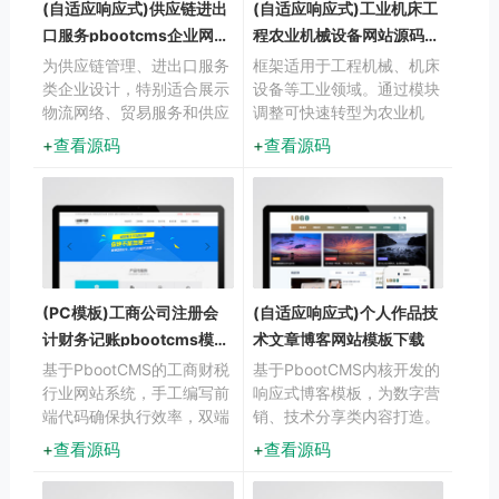
(自适应响应式)供应链进出
(自适应响应式)工业机床工
口服务pbootcms企业网站
程农业机械设备网站源码下
源码
载
为供应链管理、进出口服务
框架适用于工程机械、机床
类企业设计，特别适合展示
设备等工业领域。通过模块
物流网络、贸易服务和供应
调整可快速转型为农业机
链解决方案。采用响应式技
械、物流设备展示系统。预
查看源码
查看源码
术，确保在各类设备上都能
留7种工业产品展示模板。
呈现企业服务内容。
(PC模板)工商公司注册会
(自适应响应式)个人作品技
计财务记账pbootcms模板
术文章博客网站模板下载
源码下载
基于PbootCMS的工商财税
基于PbootCMS内核开发的
行业网站系统，手工编写前
响应式博客模板，为数字营
端代码确保执行效率，双端
销、技术分享类内容打造。
自适应设计，支持后台实时
采用前沿设计理念，兼顾内
查看源码
查看源码
更新服务价格和政策文件。
容展示与阅读体验，适配各
类终端设备。通过本模板可