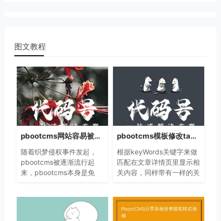
图文教程
pbootcms网站容易被攻击被黑吗？
pbootcms模板修改tags实现keywords内容关联匹配的代码实例
随着织梦侵权事件发起，
根据keyWords关键字来做
pbootcms被逐渐流行起
匹配在文章详情页里显示相
来，pbootcms本身是免
关内容，同样带有一样的关
费、开源的一套CMS系
键字的。 打
统，一旦免费那么用户肯定
开/APPs/home/controller/ParserC
特别多，用户多的地方就会
文件 找到
被黑客盯上。