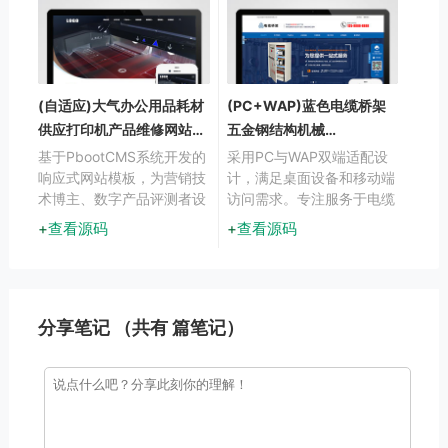
快速构建专业级行业博客，
有效传播专业知识与案例成
果。
(自适应)大气办公用品耗材
(PC+WAP)蓝色电缆桥架
供应打印机产品维修网站模
五金钢结构机械
板下载
PbootCMS模板下载
基于PbootCMS系统开发的
采用PC与WAP双端适配设
响应式网站模板，为营销技
计，满足桌面设备和移动端
术博主、数字产品评测者设
访问需求。专注服务于电缆
计。采用前沿的响应式技
桥架、钢结构及五金机械制
查看源码
查看源码
术，确保内容在手机端和桌
造领域，通过结构化布局展
面端都能获得较佳阅读体
示产品特性与技术参数，后
验，帮助用户高效展示技术
台数据一体化管理提升内容
文章和产品分析。
维护效率。
分享笔记 （共有
篇笔记）