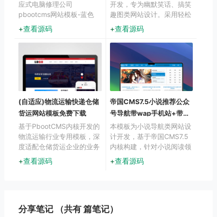
应式电脑修理公司
开发，专为幽默笑话、搞笑
pbootcms网站模板-蓝色
趣图类网站设计。采用轻松
HTML5电脑修理维修店网
活泼的布局风格，突出娱乐
查看源码
查看源码
站源码下载PbootCMS内核
内容分享特色，适合各类笑
开发的营销型网站模板，该
话、段子、搞笑图片等内容
模
展示。
(自适应)物流运输快递仓储
帝国CMS7.5小说推荐公众
货运网站模板免费下载
号导航带wap手机站+带采
集工具
基于PbootCMS内核开发的
本模板为小说导航类网站设
物流运输行业专用模板，深
计开发，基于帝国CMS7.5
度适配仓储货运企业的业务
内核构建，针对小说阅读领
展示需求。前端采用响应式
域的分类聚合需求进行深度
查看源码
查看源码
布局，自动适配手机端访
优化。通过智能分类系统和
问，后台数据实时同步更
用户行为分析，实现小说资
新，帮助企业高效展示运输
源的精准推荐与导航功能。
网络、仓储设施、服务流程
等核心业务模块。
分享笔记 （共有
篇笔记）