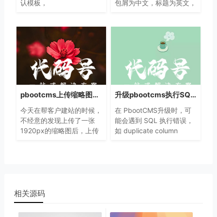
认模板，
包屑为中文，标题为英文，
{pboot:commentcodestatus}
该如何处理？可二次开发来
验证码是否开启
增加英文站对应文字来解
{pboot:commentaction}
决。
评论提交地址
pbootcms上传缩略图限制尺寸的方法
升级pbootcms执行SQL发生错误duplicate column name: picstitle
今天在帮客户建站的时候，
在 PbootCMS升级时，可
不经意的发现上传了一张
能会遇到 SQL 执行错误，
1920px的缩略图后，上传
如 duplicate column
后实际只有1000px，后台
name: picstitle。这通常是
找不到设置的地方。其实这
由于升级过程中 SQL 语句
个缩略图的限制是需要修改
未执行成功导致的。
系统文件才可以。
相关源码