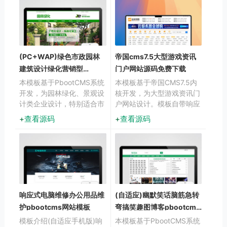
(PC+WAP)绿色市政园林
帝国cms7.5大型游戏资讯
建筑设计绿化营销型
门户网站源码免费下载
pbootcms网站模板
本模板基于PbootCMS系统
本模板基于帝国CMS7.5内
开发，为园林绿化、景观设
核开发，为大型游戏资讯门
计类企业设计，特别适合市
户网站设计。模板自带响应
政园林、景观工程、绿化养
式手机版，适配多种终端设
查看源码
查看源码
护等企业使用。采用双端适
备。内容架构针对游戏行业
配技术
特点优化，支持游戏资讯、
评测、攻略等内容类型的发
布与管理。
响应式电脑维修办公用品维
(自适应)幽默笑话脑筋急转
护pbootcms网站模板
弯搞笑趣图博客pbootcms
模板下载
模板介绍(自适应手机版)响
本模板基于PbootCMS系统