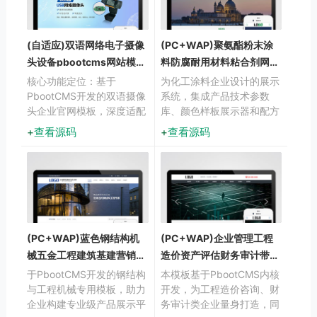
(自适应)双语网络电子摄像
(PC+WAP)聚氨酯粉末涂
头设备pbootcms网站模板
料防腐耐用材料粘合剂网站
下载
源码下载
核心功能定位：基于
为化工涂料企业设计的展示
PbootCMS开发的双语摄像
系统，集成产品技术参数
头企业官网模板，深度适配
库、颜色样板展示器和配方
产品规格书展示、实时监控
查询模块。支持粉末涂料、
查看源码
查看源码
演示、解决方案呈现等业务
环氧树脂等多类产品分类展
场景，支持中英文内容一键
示
切换。
(PC+WAP)蓝色钢结构机
(PC+WAP)企业管理工程
械五金工程建筑基建营销型
造价资产评估财务审计带留
pbootcms模板下载
言网站模板
于PbootCMS开发的钢结构
本模板基于PbootCMS内核
与工程机械专用模板，助力
开发，为工程造价咨询、财
企业构建专业级产品展示平
务审计类企业量身打造，同