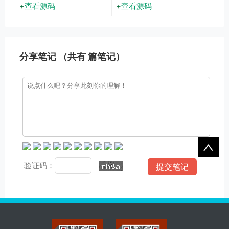
台；模板内置工程案例展
时支持多行业快速适配。采
查看源码
查看源码
示、产品参数对照表等专业
用PC+WAP双端同步设计，
模块，预设项目进度、施工
数据实时互通，助您高效展
方案等建筑行业专属栏目
示企业形象与服务能力。
分享笔记 （共有
篇笔记）
验证码：