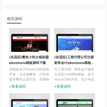
相关源码
(自适应)餐饮小吃火锅加盟
(自适应)工商代理公司注册
pbootcms模板源码下载
财务会计pbootcms模板免
费下载
本模板基于PbootCMS系统
为工商代理、财务会计服务
开发，为火锅餐饮、小吃加
企业设计的网站模板，基于
盟等餐饮企业打造。采用响
PbootCMS开发，充分考虑
应式设计，适配各类移动设
了企业服务行业的展示需求
查看源码
查看源码
备，帮助餐饮企业展示特色
与客户转化路径。设计风格
菜品、加盟政策和服务优
专业严谨，布局清晰合理，
势。
呈现企业服务内容与专业优
势。