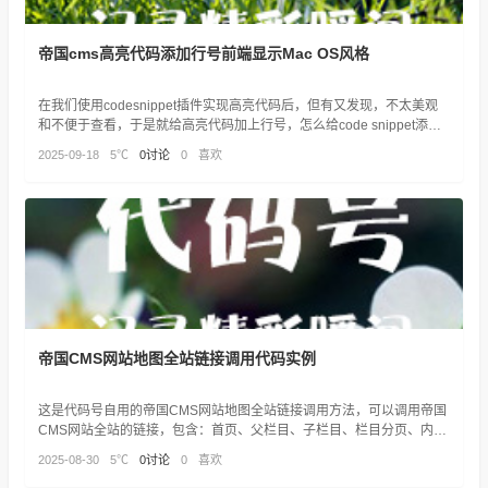
帝国cms高亮代码添加行号前端显示Mac OS风格
在我们使用codesnippet插件实现高亮代码后，但有又发现，不太美观
和不便于查看，于是就给高亮代码加上行号，怎么给code snippet添加
行号。思路：使用js代码增加给高亮代码增加ul和li的无序列表结构，实
2025-09-18
5℃
0讨论
0
喜欢
现行。
帝国CMS网站地图全站链接调用代码实例
这是代码号自用的帝国CMS网站地图全站链接调用方法，可以调用帝国
CMS网站全站的链接，包含：首页、父栏目、子栏目、栏目分页、内容
页、下载地址、tags地址、搜索、专题
2025-08-30
5℃
0讨论
0
喜欢