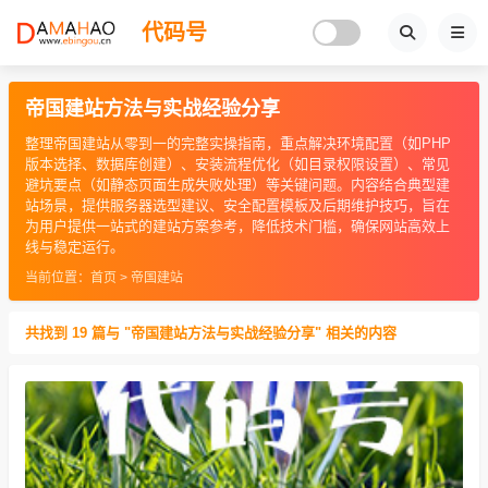
代码号
帝国建站方法与实战经验分享
整理帝国建站从零到一的完整实操指南，重点解决环境配置（如PHP
版本选择、数据库创建）、安装流程优化（如目录权限设置）、常见
避坑要点（如静态页面生成失败处理）等关键问题。内容结合典型建
站场景，提供服务器选型建议、安全配置模板及后期维护技巧，旨在
为用户提供一站式的建站方案参考，降低技术门槛，确保网站高效上
线与稳定运行。
当前位置：
首页
>
帝国建站
共找到 19 篇与 "帝国建站方法与实战经验分享" 相关的内容