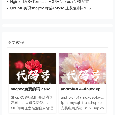
Nginx+LVS+Tomcat+MGR+Nexus+NFS配置
shopxo
Ubuntu实现shopxo商城+Mysql主从复制+NFS
图文教程
shopxo免费的吗？shopxo可以免费商用吗？
android4.4+linuxdeploy+centos7+php-fpm+mysql+frp安装shopxo
ShopXO遵循MIT开源协议
android4.4+linuxdeploy+cento
发布，并提供免费使用。
fpm+mysql+frp+shopxo
MIT许可证之名源自麻省理
安装电商系统Linux Deploy
工学院（Massachusetts
有超级用户（root）权限可