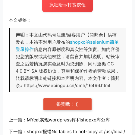
疯狂暗示打赏按钮
本文标签：
声明：
本文由代码号注册/游客用户【简邦余】供稿
发布，本站不对用户发布的
shopxo的selenium简单
登录操作
信息内容原创度和真实性等负责。如内容侵
犯您的版权或其他权益，请留言并加以说明。站长审
查之后若情况属实会及时为您删除。同时遵循 CC
4.0 BY-SA 版权协议，尊重和保护作者的劳动成果，
转载请标明出处链接和本声明内容。本文作者：简邦
余» https://www.ebingou.cn/dmh/16496.html
很赞哦！
(
)
上一篇：
MYcat实现wordpress库和shopxo库分库
下一篇：
shopxo报错No tables to hot-copy at /usr/local/