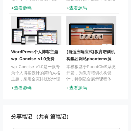
艺术文化等行业的快速适
台管理系统快速构建品牌官
查看源码
查看源码
配，通过替换文字图片即可
网。自适应设计确保在手
转型为其他行业官网，大幅
机、平板、电脑等设备上均
降低开发成本。
能获得优质浏览体验
WordPress个人博客主题 -
(自适应响应式)教育培训机
wp-Concise-v1.0免费下
构集团网站pbootcms源码
载
下载
wp-Concise-v1.0是一款专
本模板基于PbootCMS系统
为个人博客设计的简约风格
开发，为教育培训机构设
主题，采用全宽排版设计理
计，特别适合展示课程体
念，注重内容呈现效果。该
系、师资团队和教学成果。
查看源码
查看源码
模板适用于个人随笔、技术
采用响应式技术，确保在各
分享、生活记录等博客场
类设备上都能提供良好的浏
景，帮助用户打造专业的内
览体验。
容展示空间。
分享笔记 （共有
篇笔记）