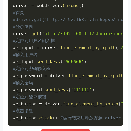
driver 
=
 webdriver
.
Chrome
(
)
#首页
#driver.get('http:
//192.168.1.1/shopxo/index
#登录页面
driver
.
get
(
'http://192.168.1.1/shopxo/index.
#定位到用户名输入框
we_input 
=
 driver
.
find_element_by_xpath
(
"//i
#输入用户名
we_input
.
send_keys
(
'666666'
)
#定位到密码输入框
we_password 
=
 driver
.
find_element_by_xpath
(
"
#输入密码
we_password
.
send_keys
(
'111111'
)
#定位到登录按钮
we_button 
=
 driver
.
find_element_by_xpath
(
"//
#点击按钮
we_button
.
click
(
)
#运行结束后释放资源 driver.qui