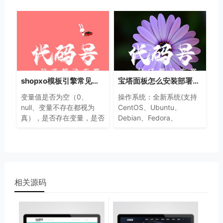
Institute of Technology,
运行得更好，要有超级用户
MIT），又称「X条款
（root）权限，手机
BootLoader需要解锁，目
前华为官方已停止解锁
shopxo模板引擎常见方法及变量介绍词典
宝塔面板怎么安装部署shopxo
变量值是否为空（0、
操作系统：全新系统(支持
null、变量不存在都视为
CentOS、Ubuntu、
真），是否存在变量，是否
Debian、Fedora、
为数组key，是否存在数组
Deepin)，确保是干净的操
中，数组转json字符串，字
作系统，没有安装过其它环
符串编码urlencode。
境带的
Apache/Nginx/php/MySQL
相关源码