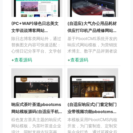
(PC+WAP)绿色日志美文
(自适应)大气办公用品耗材
文学说说博客网站
供应打印机产品维修网站模
pbootcms模板
板下载
除日志博客类网站外，通过
基于PbootCMS系统开发的
替换图文内容可快速适配：
响应式网站模板，为营销技
心情日记分享平台、文学创
术博主、数字产品评测者设
作社区、朋友圈内容聚合
计。采用前沿的响应式技
查看源码
查看源码
站、美文鉴赏网站、读书笔
术，确保内容在手机端和桌
记平台等应用场景。
面端都能获得较佳阅读体
验，帮助用户高效展示技术
文章和产品分析。
响应式茶叶茶道pbootcms
(自适应响应式)门窗定制门
网站模板源码(自适应手机
业带视频功能pbootcms模
端)
板下载
棕色复古茶具主题的响应式
本模板采用PbootCMS内核
网站模板，为茶叶茶道企业
开发，为门窗制造、定制安
设计，同时支持古玩字画、
装企业打造，通过可视化后