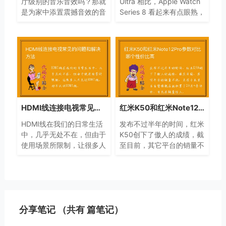
厅级别的音乐音效吗？那就
Ultra 相比，Apple Watch
是为家中添置震撼音效的音
Series 8 看起来有点眼熟，
箱，它能给你带来极致的影
这是因为它在很大程度上与
音享受，每时每刻都能体验
去年的智能手表相同。无论
音乐之美！
是外部还是内部
HDMI线连接电视常见的问题和解决方法
红米K50和红米Note12Pro参数对比 哪个性价比高
HDMI线在我们的日常生活
发布不过半年的时间，红米
中，几乎无处不在，但由于
K50创下了傲人的成绩，截
使用场景所限制，让很多人
至目前，其它平台的销量不
只见过HDMI线，却不认识
说，光在小米京东自营旗舰
HDMI线。
店就积累了20万+条评价，
可见其销量惊人。
分享笔记 （共有
篇笔记）