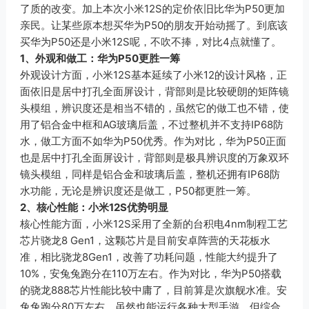
了质的改变。加上本次小米12S的定价依旧比华为P50更加
亲民。让某些原本想买华为P50的朋友开始动摇了。到底该
买华为P50还是小米12S呢，不吹不捧，对比4点就懂了。
1、外观和做工：华为P50更胜一筹
外观设计方面，小米12S基本延续了小米12的设计风格，正
面依旧是居中打孔全面屏设计，背部则是比较硬朗的矩阵镜
头模组，辨识度还是相当不错的，虽然它的做工也不错，使
用了铝合金中框和AG玻璃后盖，不过整机并不支持IP68防
水，做工方面不如华为P50优秀。作为对比，华为P50正面
也是居中打孔全面屏设计，背部则是极具辨识度的万象双环
镜头模组，同样是铝合金和玻璃后盖，整机还拥有IP68防
水功能，无论是辨识度还是做工，P50都更胜一筹。
2、核心性能：小米12S优势明显
核心性能方面，小米12S采用了全新的台积电4nm制程工艺
芯片骁龙8 Gen1，这颗芯片是目前安卓阵营的天花板水
准，相比骁龙8Gen1，改善了功耗问题，性能大约提升了
10%，安兔兔跑分在110万左右。作为对比，华为P50搭载
的骁龙888芯片性能比较中庸了，目前算是次旗舰水准。安
兔兔跑分80万左右，虽然也能运行各种大型手游，但综合