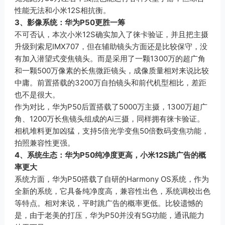
性能无法和小米12S相抗衡。
3、影像系统：华为P50更胜一筹
不可否认，本次小米12S确实加入了徕卡验证，并且把主摄
升级到索尼IMX707，但在辅助镜头方面还是比较保守，没
有加入潜望式变焦镜头。而是采用了一颗1300万的超广角
和一颗500万像素的长焦微距镜头，成像质量相对来说比较
中庸。前置搭载的3200万自拍镜头和前代机型相比，差距
也不是很大。
作为对比，华为P50后置搭载了5000万主摄，1300万超广
角、1200万长焦镜头组成的Ai三摄，同样拥有徕卡验证。
相机堆料更加凶猛，支持5倍光学变焦50倍数码变焦功能，
拍照兼容性更强。
4、系统生态：华为P50纯净度更高，小米12S跳广告的概
率更大
系统方面，华为P50搭载了自研的Harmony OS系统，作为
全新的系统，它具备纯净度高，兼容性出色，系统调校出色
等特点。相对来说，平时跳广告的概率更低。比较遗憾的
是，由于老美的打压，华为P50并没有5G功能，通讯能力