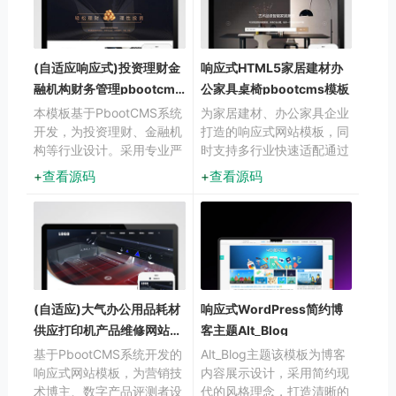
(自适应响应式)投资理财金
响应式HTML5家居建材办
融机构财务管理pbootcms
公家具桌椅pbootcms模板
模板
本模板基于PbootCMS系统
为家居建材、办公家具企业
开发，为投资理财、金融机
打造的响应式网站模板，同
构等行业设计。采用专业严
时支持多行业快速适配通过
谨的布局风格，突出金融服
替换文字图片即可转型为其
查看源码
查看源码
务行业特色，适合展示各类
他行业官网，大幅降低开发
理财产品、投资服务和金融
成本。
资讯。
(自适应)大气办公用品耗材
响应式WordPress简约博
供应打印机产品维修网站模
客主题Alt_Blog
板下载
基于PbootCMS系统开发的
Alt_Blog主题该模板为博客
响应式网站模板，为营销技
内容展示设计，采用简约现
术博主、数字产品评测者设
代的风格理念，打造清晰的