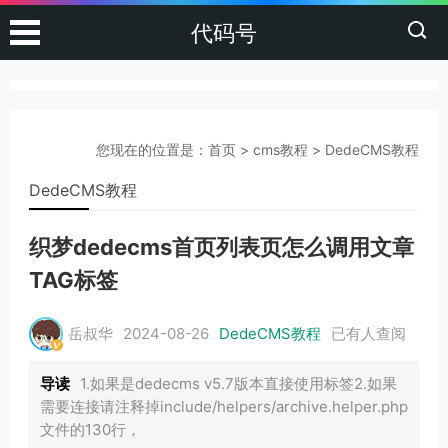
代码号
您现在的位置是：
首页
>
cms教程
>
DedeCMS教程
DedeCMS教程
织梦dedecms首页列表页怎么调用文章
TAG标签
岳叔华
2024-08-26
DedeCMS教程
已有
人查阅
导读
1.如果是dedecms v5.7版本直接使用标签2.如果
需要连接请注释掉include/helpers/archive.helper.php
文件的130行，