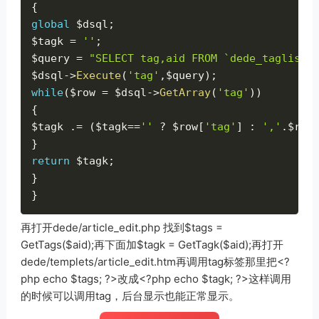
{
global
$dsql
;
$tagk
=
''
;
$query
=
"SELECT tag,aid FROM `dede_taglist`
$dsql
-
>
Execute
(
'tag'
,
$query
)
;
while
(
$row
=
$dsql
-
>
GetArray
(
'tag'
)
)
{
$tagk
.
=
(
$tagk
==
''
?
$row
[
'tag'
]
:
','
.
$row
}
return
$tagk
;
}
}
再打开dede/article_edit.php 找到$tags =
GetTags($aid);再下面加$tagk = GetTagk($aid);再打开
dede/templets/article_edit.htm再调用tag标签那里把<?
php echo $tags; ?>改成<?php echo $tagk; ?>这样调用
的时候可以调用tag，后台显示也能正常显示。