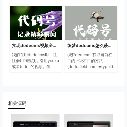
理三种方法供大家借鉴：第
templets\default\index.htm2、
一种方法：（推荐,可加省
找到第19行：
略号）
实现dedecms视频全屏的代码实例
织梦dedecms怎么获取当前栏目的上级栏目的方法
我们在用dedecms时，往
织梦dedecms获取当前栏
往会用到视频，引用youku
目的上级栏目的方法：
或者tudou的视频。但
{dede:field name=typeid
dedecms目前不支持
runphp=yes}/*title:获取栏
youku或者tudou的视频全
目的上级
屏，哪么我们如使
dedecms使用优酷
相关源码