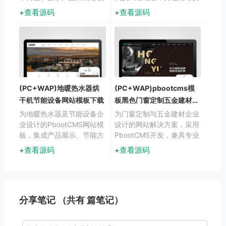
计。采用前沿的响应式技
内容呈现平台。响应式布局
查看源码
查看源码
术，确保内容在手机端和桌
确保在不同设备上都能获得
面端都能获得较佳阅读体
良好的浏览体验，帮助博主
验，帮助用户高效展示技术
更好地展示和分享内容。
文章和产品分析。
(PC+WAP)地暖热水器烘
(PC+WAP)pbootcms模
干机节能设备网站模板下载
板黑色门窗定制五金建材网
站下载
为地暖热水器及节能设备企
为门窗定制与五金建材企业
业设计的PbootCMS网站模
设计的网站解决方案，采用
板，集成产品展示、节能方
PbootCMS开发，兼具专业
案介绍、技术参数说明等专
展示与营销功能。黑色系设
查看源码
查看源码
业模块。采用PC与移动端
计突显工业质感，响应式布
同步响应架构
局确保在手机、平板等设备
上的浏览体验。通过简单的
内容替换，也可适用于建材
贸易、家具定制等相关行
分享笔记 （共有
篇笔记）
业。