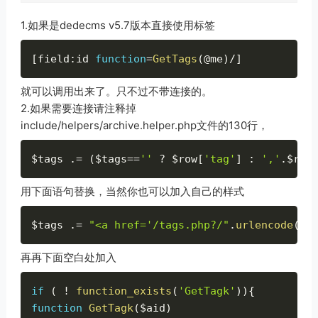
1.如果是dedecms v5.7版本直接使用标签
[
field
:
id 
function
=
GetTags
(
@me
)
/
]
就可以调用出来了。只不过不带连接的。
2.如果需要连接请注释掉
include/helpers/archive.helper.php文件的130行，
$tags
.
=
(
$tags
==
''
?
$row
[
'tag'
]
:
','
.
$row
用下面语句替换，当然你也可以加入自己的样式
$tags
.
=
"<a href='/tags.php?/"
.
urlencode
(
$r
再再下面空白处加入
if
(
!
function_exists
(
'GetTagk'
)
)
{
function
GetTagk
(
$aid
)