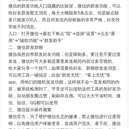
微信的群发功能入口隐藏的比较深，微信的群发功能，可以
给好友群发图文消息，每天大概能发5条左右。但是缺点较
多只能发200人，而且对发送内容检验的非常严格，好友经
常收不到消息。
入口：打开微信→最右下角点“我”→选择“设置”→点击“通
用”→“辅助功能”→“群发助手”
二、微信群发群聊
微信虽然自带群发好友功能，但是限制多。要注意不要过度
发送，微信封号大多都是重复发送相同内容过多导致的。
给大家分享一个技巧，如果需要给好友、群聊群发发消息，
可以用工具一键搞定，比如“群发无忧”、“掌上无忧”等
app。用他们的随机发送功能，这样就不会一直发相同的内
容，被系统检测到了。平常还可以借助这些工具的加好友功
能，自动朋友圈点赞，刷刷存在感。可以大大节省时间。微
信、短信、QQ都可以使用
三、微信提示操作频繁
微信官方，为了维护微信生态的健康，禁止微信进行过度营
销，以免微信用户体验变差，造成用户流失。基于此，微信