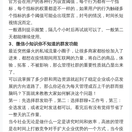
官方会在用户的各种行为设置阈值，每个行为都有一个指
标，每个指标的权重都是不一样的，如果用户的行为触碰多
个指标的多个阈值可能会出现禁言，封号的情况，时间长短
视情况而定。
一般遇到提示频繁，隔几个小时后再试就可以了。一般第二
天都能继续使用。
3、微信小知识你不知道的群发功能
最近突然爆火的私域流量小圈子，让很多商家都纷纷加入了
进来，都想在疫情期间用互联网的力量，将自己的商品，体
验，拓客，不被影响，那么管理社群的重要性质就凸显出来
了。
可以说掌握了多少群和周边资源就起到了稳定企业或小店发
展的方向道路了。那么你还在为每天管理成百上千的群而烦
脑吗？下面就来教教大家如何解决这个问题！
第一：先选择群发助手，第二：选择群聊+工作号，第三：
全选发送，或者定时发送都可以。看完后有没有觉得节省了
一整天的工作量。
当今社会无论是做什么一定是讲究时间和效率，高效的管理
是在时间上打败竞争对手扩大企业优势的一个方式，当今疫