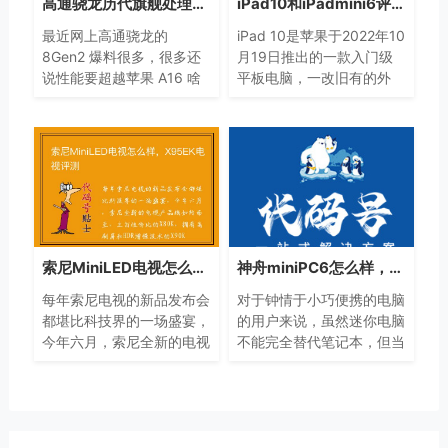
高通骁龙历代旗舰处理器一览，高通骁龙历代旗舰处理器规格参数
iPad10和iPadmini6评测，iPad10和iPadmini6哪个好？
最近网上高通骁龙的
iPad 10是苹果于2022年10
8Gen2 爆料很多，很多还
月19日推出的一款入门级
说性能要超越苹果 A16 啥
平板电脑，一改旧有的外
的，对于这些声音就不下定
观，采用了全面屏设计，同
论了，免得到时候发布了遭
时核心配置也进行了更新，
打脸。
更适合日常看电影轻办公，
孩子上网课
索尼MiniLED电视怎么样，X95EK电视评测
神舟miniPC6怎么样，不足千元的随时携带迷你电脑值得入手吗
每年索尼电视的新品发布会
对于钟情于小巧便携的电脑
都堪比科技界的一场盛宴，
的用户来说，虽然迷你电脑
今年六月，索尼全新的电视
不能完全替代笔记本，但当
产品线如约而至，主打性价
你需要在家和工作场所之间
比的X80K，拥有高刷屏和
穿梭时，这款仅有巴掌大小
HDR增强技术的X90K
的迷你电脑绝对是你的得力
助手。