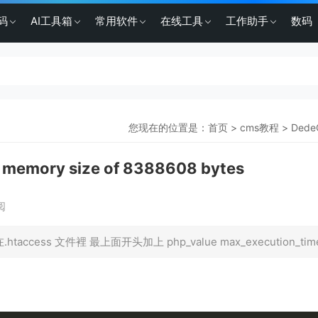
码
AI工具箱
常用软件
在线工具
工作助手
数码
您现在的位置是：
首页
>
cms教程
>
Ded
 memory size of 8388608 bytes
阅
cess 文件裡 最上面开头加上 php_value max_execution_time