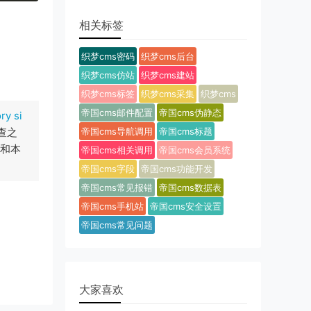
相关标签
织梦cms密码
织梦cms后台
织梦cms仿站
织梦cms建站
织梦cms标签
织梦cms采集
织梦cms
帝国cms邮件配置
帝国cms伪静态
y si
查之
帝国cms导航调用
帝国cms标题
接和本
帝国cms相关调用
帝国cms会员系统
帝国cms字段
帝国cms功能开发
帝国cms常见报错
帝国cms数据表
帝国cms手机站
帝国cms安全设置
帝国cms常见问题
大家喜欢