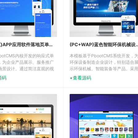
(自适应)APP应用软件落地页单页推广页网站模板下载
(PC+WAP)蓝色智能环保机械设备网站营销
ootCMS内核开发的响应式单
本模板基于PbootCMS系统开发，
，为企业产品展示、服务推广
环保设备制造企业设计，特别适合
场景设计。通过简洁直观的视
示环保机械、智能装备等产品。采
与高效的技术架构，帮助用户
响应式技术，确保各类设备参数和
源码
查看源码
建专业级落地页面，实现移动
术方案在不同终端上都能清晰展示
C端数据实时同步展示。