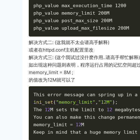
php_value max_execution_time 1200

php_value memory_limit 200M

php_value post_max_size 200M

php_value upload_max_filesize 200M
解决方式二: (这我就不太会请高手解释)
或者在httpd.conf主机配置里改
解决方式三: (这个我试过没什麽作用..请高手帮忙解释)
如出现这种问题则表明，程序运行占用的记忆空间超过了8
memory_limit = 8M ;
的值改为12M就可以了
This error message can spring up in a
ini_set
(
"memory_limit"
,
"12M"
)
;
The 
12
M sets the limit to 
12
 megabyte
You can also make this change permane
memory_limit 
=
12
M

Keep in mind that a huge memory limit