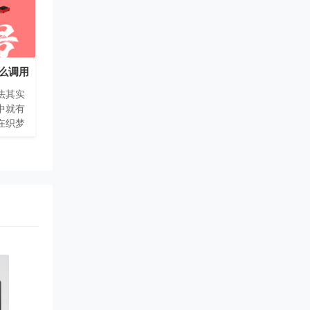
怎么调用
法其实
中就有
在织梦
就有评