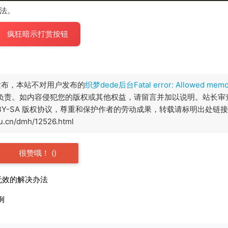
方法。
疯狂暗示打赏按钮
发布，本站不对用户发布的
织梦dede后台Fatal error: Allowed memor
负责。如内容侵犯您的版权或其他权益，请留言并加以说明。站长审
 BY-SA 版权协议，尊重和保护作者的劳动成果，转载请标明出处链
n/dmh/12526.html
很赞哦！
(
)
id无效的解决办法
例