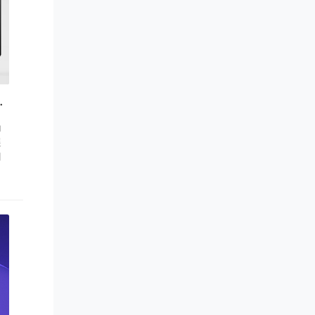
型pbootcms模板下载
为
展
用
技
。