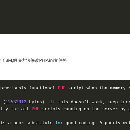
M,解决方法修改PHP.ini文件将
 previously functional 
PHP
 script when the memory 
s 
(
12582912
 bytes
)
.
If
 this doesn’t work
,
 keep inc
ntly 
for
 all 
PHP
 scripts running on the server by 
 is a poor substitute 
for
 good coding
.
 A poorly wr