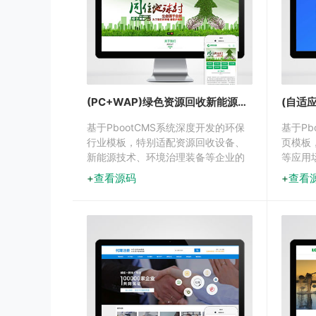
(PC+WAP)绿色资源回收新能源环保设备pbootcms源码下载
基于PbootCMS系统深度开发的环保
基于Pb
行业模板，特别适配资源回收设备、
页模板
新能源技术、环境治理装备等企业的
等应用
线上展示需求。集成产品库、解决方
觉布局
查看源码
查看
案、环保案例等专业模块，助力企业
快速构
高效传递绿色价值。
端与P