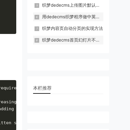
织梦dedecms上传图片默认路径怎么修改
用dedecms织梦程序做中英双语网站制作方法
织梦内容页自动分页的实现方法
织梦dedecms首页幻灯片不显示的原因和解决办法
本栏推荐
requirements exceed the 
default
8
MB
 limit
.
 Don’t f
reasing the memory limit until your script fits 
or
adding a line like this to the server’s php
.
ini fi
itten script may inefficiently squander memory whi