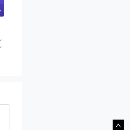
P推广下载站模板免费下载
推
P
应
发
。