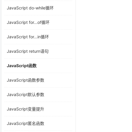
JavaScript do-while循环
JavaScript for...of循环
JavaScript for...in循环
JavaScript return语句
JavaScript函数
JavaScript函数参数
JavaScript默认参数
JavaScript变量提升
JavaScript匿名函数