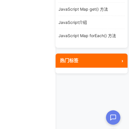
JavaScript Map get() 方法
JavaScript介绍
JavaScript Map forEach() 方法
热门标签