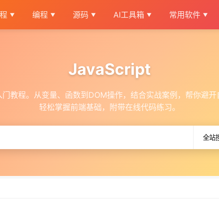
教程
编程
源码
AI工具箱
常用软件
JavaScript
ipt入门教程。从变量、函数到DOM操作，结合实战案例，帮你避
轻松掌握前端基础，附带在线代码练习。