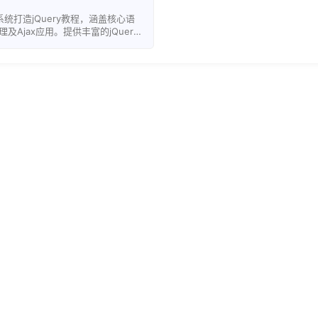
统打造jQuery教程，涵盖核心语
及Ajax应用。提供丰富的jQuery
，并整合查询便捷的jQuery手
网页开发。