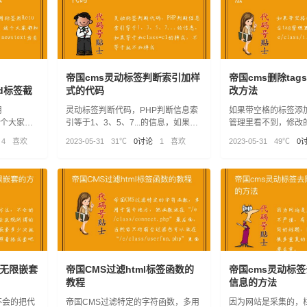
帝国cms灵动标签判断索引加样
帝国cms删除ta
eld标签截
式的代码
改方法
用
灵动标签判断代码，PHP判断信息索
如果带空格的标签添加
d，这个大家都
引等于1、3、5、7...的信息，如果等
管理里看不到，修改
text为自
于加class=c1的样式，不等于就不加
e/class/t_functions.p
4
喜欢
2023-05-31
31℃
0讨论
1
喜欢
2023-05-31
49℃
0
样式
么无限嵌套
帝国CMS过滤html标签函数的
帝国cms灵动标
教程
信息的方法
不会的把代
帝国CMS过滤特定的字符函数，多用
因为网站是采集的，