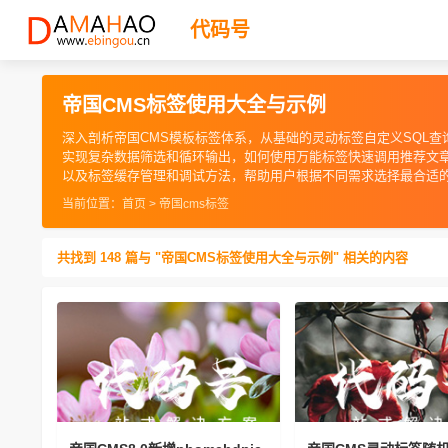
代码号
帝国CMS标签使用大全与示例
深入剖析帝国CMS模板标签体系，从基础的灵动标签自定义SQL
实现复杂数据筛选和循环输出，如何使用万能标签快速调用推荐文章
以及标签缓存管理和调试方法，帮助用户根据不同需求选择最合适
当前位置：
首页
>
帝国cms标签
共找到 148 篇与 "帝国CMS标签使用大全与示例" 相关的内容