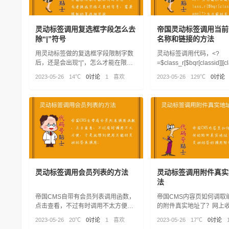
灵动标签调用复选框字段怎么去
帝国灵动标签调用当前
除“|”符号
名称和链接的方法
用灵动标签做的复选框字段限制字数
灵动标签调用代码，<?
后，还是会出现“|”，怎么才能在限制
=$class_r[$bqr[classid]][c
字数的同时去除“|”或者换成空格之类
>为当前栏目链接，<?
2023-05-26
14℃
0讨论
1
喜欢
2023-05-26
129℃
0讨论
的符号，需要限制的复选框字段
=$class_r[$bqr[classid]]
[classname]?>为当前栏
灵动标签调用会员列表的方法
灵动标签调用附件真实
法
帝国CMS自带有会员列表调用函数，
帝国CMS内容页如何调取
点击查看，不过有时调用不太方便，
的附件真实地址了？网上
于是就想到使用万能的灵动标签来调
签的调用附件方法代码
2023-05-26
20℃
0讨论
1
喜欢
2023-05-26
17℃
0讨论
用：