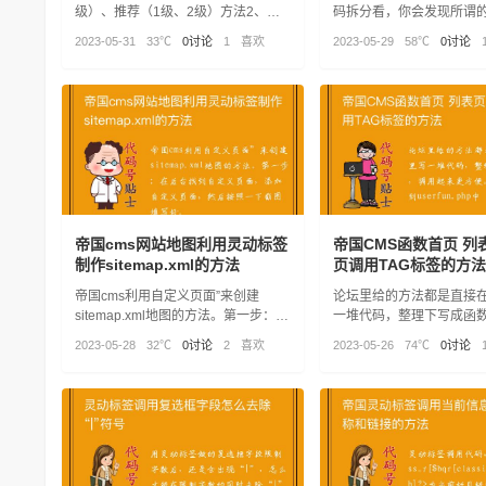
级）、推荐（1级、2级）方法2、调
码拆分看，你会发现所谓
用头条、推荐两个条件都具备（一篇
就是在，嵌套多少次就加
2023-05-31
33℃
0讨论
1
喜欢
2023-05-29
58℃
0讨论
文章既有“头条”属性、又有“推荐”属
了，照着格式套吧。
性）
帝国cms网站地图利用灵动标签
帝国CMS函数首页 列
制作sitemap.xml的方法
页调用TAG标签的方法
帝国cms利用自定义页面”来创建
论坛里给的方法都是直接
sitemap.xml地图的方法。第一步：在
一堆代码，整理下写成函
后台找到自定义页面，添加自定义页
来更方便。将代码添加到user
2023-05-28
32℃
0讨论
2
喜欢
2023-05-26
74℃
0讨论
面，然后按照一下截图填写好。
中