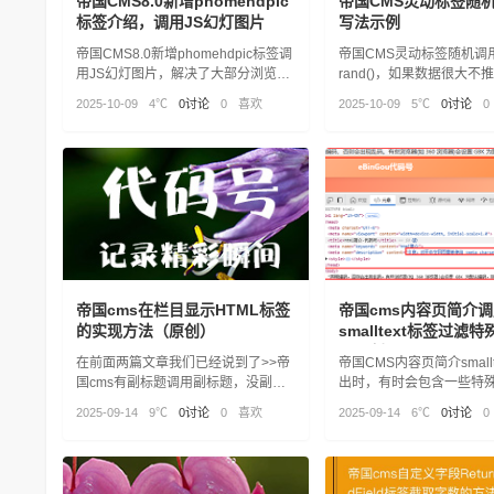
帝国CMS8.0新增phomehdpic
帝国CMS灵动标签随
标签介绍，调用JS幻灯图片
写法示例
帝国CMS8.0新增phomehdpic标签调
帝国CMS灵动标签随机调
用JS幻灯图片，解决了大部分浏览器
rand()，如果数据很大不
无法使用FLASH的问题。操作类型：
rand()随机调用，因为速
2025-10-09
4℃
0讨论
0
喜欢
2025-10-09
5℃
0讨论
0
具体看标签说明的操作类型说明
慢。网站中只是少部分使
要随机调用的数据不多
帝国cms在栏目显示HTML标签
帝国cms内容页简介调
的实现方法（原创）
smalltext标签过滤
（原创）
在前面两篇文章我们已经说到了>>帝
帝国CMS内容页简介small
国cms有副标题调用副标题，没副标
出时，有时会包含一些特
题调用标题写法 再另一个场景中，比
HTML实体或空格，影响
2025-09-14
9℃
0讨论
0
喜欢
2025-09-14
6℃
0讨论
0
如代码号自学编程栏目。我们需要在
SEO。下面为你提供几种
左侧列表中调用HTML标签。但是调
用的标签不显示