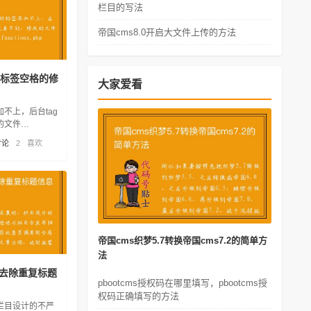
栏目的写法
帝国cms8.0开启大文件上传的方法
gs标签空格的修
大家爱看
不上，后台tag
的文件
hp
讨论
2
喜欢
帝国cms织梦5.7转换帝国cms7.2的简单方
法
签去除重复标题
pbootcms授权码在哪里填写，pbootcms授
权码正确填写的方法
栏目设计的不严