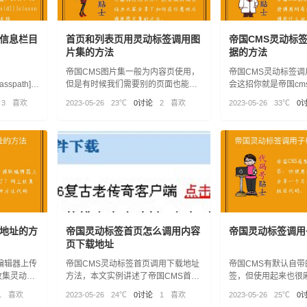
信息栏目
首页和列表页用灵动标签调用图
帝国CMS灵动标
片集的方法
据的方法
帝国CMS图片集一般为内容页使用，
帝国CMS灵动标签
lasspath]?
但是有时候我们需要别的页面也能调
会这招你就是帝国cm
用怎么办？这里我的站长站为大家分
CMS的标签结合SQ
3
喜欢
2023-05-26
23℃
0讨论
2
喜欢
2023-05-26
33℃
0
享下如何在任意地方调用图片集的方
所有数据库数据，以
目名称
法。
调用什么。
地址的方
帝国灵动标签首页怎么调用内容
帝国灵动标签调用
页下载地址
编辑器上传
帝国CMS灵动标签首页调用下载地址
帝国CMS有默认自带
收集灵动标
方法，本文实例讲述了帝国CMS首页
签，但使用起来也很
调用内容页下载地址的方法。
一个万能的灵动标签
1
喜欢
2023-05-26
24℃
0讨论
1
喜欢
2023-05-26
25℃
0
码。