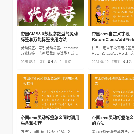
帝国CMS8.0数组参数型的灵动
帝国cms自定义字段
标签和万能标签使用方法
ReturnClassAddFi
取字数的方法
灵动标签、索引灵动标签、ecmsinfo
栏目自定义字段调用标签
万能标签：均新增数组参数型方式调
ReturnClassAddFiel
用标签e:loopr、e:indexloopr、
知道，0代表栏目ID，news
2025-08-11
3℃
0讨论
0
喜欢
2023-06-12
475℃
0讨论
sys_EcmsBqr_ecmsinfo，更直观：
定义字段名称。
帝国cms灵动标签怎么同时调用
帝国cms灵动标签怎
头条和推荐
的方法
方法1、同时调用头条（1级、2
灵动标签无限嵌套方法，