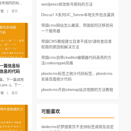
发布相同的标
wordpress修改账号密码的方法
会有很多重复的
讨论
1
喜欢
要去重。
Discuz! X系列UC_Server本地文件包含漏洞
帝国cms网站怎么搬家，帝国如何迁移到另
一个服务器
帝国CMS教程建立目录不成功!请检查目录
权限的原因和解决方法
帝国cms自带ckeditor编辑器代码高亮的方
法codesnippet风格
一篇信息标
信息的代码
pbootcms标签之统计代码标签，pbootcms
安装百度统计代码
一篇，下一篇调用
.pre--]，下一篇
pbootcms开启sitemap站点地图的方法教程
]，但默认调用标签格式
讨论
1
喜欢
得改源文件。
可能喜欢
dedecms织梦搜索页不支持标签调用及自定