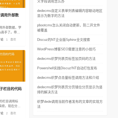
义字段调用怎么办
dedecms自定义表单列表编辑内容联动地区
签调用外部数
显示为数字的方法
pbootcms怎么关闭自动更新，防二开文件
调用外部数据，学
被覆盖
s高手了。帝国
L查询，支持调用
Discuz的NT企业版Sphinx全文搜索
讨论
1
喜欢
后想调用什么就
WordPress博客SEO需要注意的小技巧
dedecms织梦列表页标签加页码的方法
Powershell实践Discuz!NT自动打包发布
dedecms织梦点击量标签调用方法和介绍
dedecms织梦列表页分页错位分页显示为竖
子栏目的代码
排的解决方法
的栏目调用标
织梦dede调用当前作者发布的文章的实现方
麻烦，现在分享
法
调用子栏目代
讨论
2
喜欢