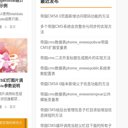
ttotal统计
最近发布
示例
用totaldata
帝国CMS8.0页面新增访问密码功能的方法
data函数只能统
如果想统计多个
多个帝国CMS系统会员整合与同步的实现方
论
0
喜欢
如：
法
帝国cms数据表phome_enewspubvar帝国
CMS扩展变量表
帝国cms二次开发标题生成图片的实现方法
帝国cms数据表phome_enewspublic系统参
数配置表
JS幻灯图片调
帝国CMS8.0版本新增父子信息功能的方法
pic参数说明
图片调用标签是
帝国cms数据表phome_enewstempvar公共
分浏览器都禁用
模板变量表
CMS8.0版新增
论
0
喜欢
：
帝国CMS给后台管理信息子栏目添加增加信
息按钮的方法
帝国CMS循环调用当前父栏目下面的所有子