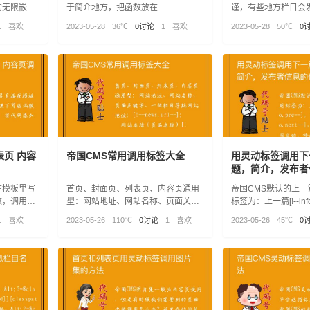
的无限嵌套
于简介地方，把函数放在
谨，有些地方栏目会
多少个就行
“/e/class/connect.php”最后面，当然
题，因此首页调用时
1
喜欢
2023-05-28
36℃
0讨论
1
喜欢
2023-05-28
50℃
0
你只对前台过滤也可以放在
文章出现，这时就需
“/e/class/userfun.php”里面
表页 内容
帝国CMS常用调用标签大全
用灵动标签调用下
题，简介，发布者
在模板里写
首页、封面页、列表页、内容页通用
帝国CMS默认的上
数，调用起
型：网站地址、网站名称、页面关键
标签为：上一篇[!--info
fun.php
字、一级栏目导航网站地址；[!--
[!--info.next--
1
喜欢
2023-05-26
110℃
0讨论
1
喜欢
2023-05-26
45℃
0
news.url--]； 网站名称（页面名称）
固定的，修改起来还
[!--pagetitle--]