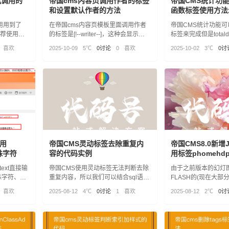
机调用的
帝国cms内容页调用作者的标签
帝国CMS统计功能ge
和设置默认作者的方法
函数标签使用方法
用用到了
在帝国cms内容页模板里面调用作者
帝国CMS统计功能可以使
推荐使用
的标签是[!--writer--]，这种会显示链
标签来完成但是total
度非常缓
接，如果我们不想带链接或者不填写
计一个条件的数据，
喜欢
2025-10-09
5℃
0讨论
0
喜欢
2025-10-02
3℃
0讨
用，或者需
作者，就显示默认的作者名称，那就
可以用“in”的方法，
用到下面的方式
用
帝国CMS灵动标签去除重复内
帝国CMS8.0新增
特殊字符
容的代码实例
用标签phomehd
text直接输
帝国CMS使用灵动标签无法判断去除
由于之前版本的幻灯
殊字符、
重复内容，所以我们可以结合sql语句
FLASH的(现在大部
页面美观和
来达到灵动标签去除重复内容方法。
FLASH了)，所以帝国
喜欢
2025-08-12
4℃
0讨论
1
喜欢
2025-08-12
2℃
0讨
过滤方法。
JS幻灯图片调用标签