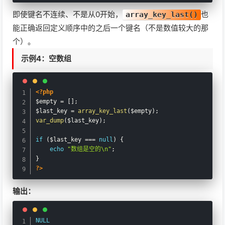
即使键名不连续、不是从0开始，
也
array_key_last()
能正确返回定义顺序中的之后一个键名（不是数值较大的那
个）。
示例4：空数组
<?php
$empty
=
[
]
;
$last_key
=
array_key_last
(
$empty
)
;
var_dump
(
$last_key
)
;
if
(
$last_key
===
null
)
{
echo
"数组是空的\n"
;
}
?>
输出：
NULL