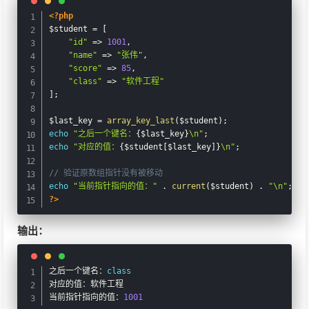
PHP中的array_filter()：用回调函数过滤数组元素
<?php
$student
=
[
PHP中的array_flip()：交换数组的键和值
"id"
=
>
1001
,
"name"
=
>
"张伟"
,
"score"
=
>
85
,
PHP中的in_array()：检查数组中是否存在某个值
"class"
=
>
"软件工程"
]
;
PHP中的array_intersect_assoc()：带键名检查的数组交集
$last_key
=
array_key_last
(
$student
)
;
echo
"之后一个键名：
{
$last_key
}
\n"
;
PHP中的array_intersect()：计算数组的交集
echo
"对应的值：
{
$student
[
$last_key
]
}
\n"
;
// 验证原数组指针没有被移动
PHP中的array_intersect_key()：用键名计算数组交集
echo
"当前指针指向的值："
.
current
(
$student
)
.
"\n"
;
?>
PHP中的array_intersect_uassoc()：用自定义回调函数比较键名
的数组交集
输出：
PHP中的array_intersect_ukey()：用自定义回调函数比较键名的
之后一个键名：
class
数组交集（只比较键）
对应的值：软件工程

当前指针指向的值：
1001
PHP中的array_key_exists()：检查数组中是否存在某个键名