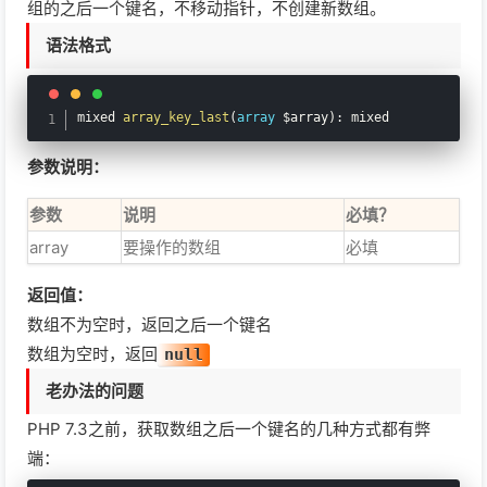
组的之后一个键名，不移动指针，不创建新数组。
PHP中的array_change_key_case()：批量转换数组键名大小写
语法格式
PHP中的array_column()：从二维数组里抽一列出来
mixed 
array_key_last
(
array
$array
)
:
 mixed
PHP中的array_combine()：两个数组合并成一个
参数说明：
PHP中的compact()：把变量打包成数组
参数
说明
必填？
PHP中的count()：数一下数组里有多少东西
array
要操作的数组
必填
返回值：
PHP中的array_count_values()：统计数组元素出现的频率
数组不为空时，返回之后一个键名
PHP中的array_slice()：从数组里切出一段
数组为空时，返回
null
老办法的问题
PHP中的current()：获取数组当前指针指向的元素
PHP 7.3之前，获取数组之后一个键名的几种方式都有弊
端：
PHP中的array_diff_assoc()：带键名比较的数组差集