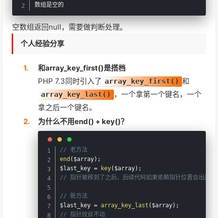
数组是空的
空数组返回null，需要做判断处理。
个人经验分享
和array_key_first()是搭档
PHP 7.3同时引入了
和
array_key_first()
，一个拿第一个键名，一个
array_key_last()
拿之后一个键名。
为什么不用end() + key()？
// 老方法
end
(
$array
)
;
$last_key
=
key
(
$array
)
;
// 指针被移到了之后，后续代码如果依赖指针位置会出问题
// 新方法
$last_key
=
array_key_last
(
$array
)
;
// 指针纹丝不动