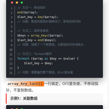
PHP中的array_diff()：只比较值的数组差集
// 方式一：移动指针
end
(
$array
)
;
PHP中的array_diff_key()：只比较键名的数组差集
$last_key
=
key
(
$array
)
;
// 问题：数组内部指针被移动了，影响后续代码
PHP中的array_diff_uassoc()：用自定义回调函数比较键名的数组
// 方式二：取所有键名
差集
$keys
=
array_keys
(
$array
)
;
$last_key
=
end
(
$keys
)
;
// 问题：创建了一个新数组，大数组时内存消耗大
PHP中的array_diff_ukey()：用自定义回调函数比较键名的数组差
集（只比键）
// 方式三：foreach循环
foreach
(
$array
as
$key
=
>
$value
)
{
$last_key
=
$key
;
PHP中的each()：获取当前元素的键和值并移动指针
}
// 问题：需要遍历整个数组，O(n)复杂度
PHP中的end()：将数组指针移到最后一个元素
一行搞定，O(1)复杂度，不移动指
array_key_last()
PHP中的extract()：把数组元素变成独立变量
针，不复制数组。
示例1：关联数组
PHP中的array_fill_keys()：用指定的键名数组创建填充数组