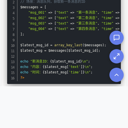
// 场景：消息队列，获取新一条消息的ID
$messages
=
[
"msg_001"
=
>
[
"text"
=
>
"第一条消息"
,
"time"
=
>
"09
"msg_002"
=
>
[
"text"
=
>
"第二条消息"
,
"time"
=
>
"10
"msg_003"
=
>
[
"text"
=
>
"第三条消息"
,
"time"
=
>
"14
"msg_004"
=
>
[
"text"
=
>
"第四条消息"
,
"time"
=
>
"16
]
;
$latest_msg_id
=
array_key_last
(
$messages
)
;
$latest_msg
=
$messages
[
$latest_msg_id
]
;
echo
"新消息ID：
{
$latest_msg_id
}
\n"
;
echo
"内容：
{
$latest_msg
[
'text'
]
}
\n"
;
echo
"时间：
{
$latest_msg
[
'time'
]
}
\n"
;
?>
输出：
新消息
ID
：msg_004

内容：第四条消息

时间：
16
:
45