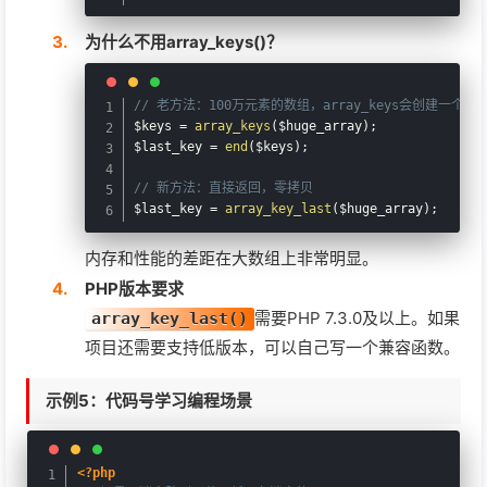
为什么不用array_keys()？
// 老方法：100万元素的数组，array_keys会创建一个1
$keys
=
array_keys
(
$huge_array
)
;
$last_key
=
end
(
$keys
)
;
// 新方法：直接返回，零拷贝
$last_key
=
array_key_last
(
$huge_array
)
;
内存和性能的差距在大数组上非常明显。
PHP版本要求
需要PHP 7.3.0及以上。如果
array_key_last()
项目还需要支持低版本，可以自己写一个兼容函数。
示例5：代码号学习编程场景
<?php