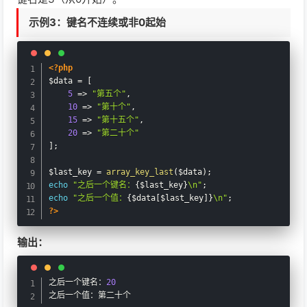
示例3：键名不连续或非0起始
<?php
$data
=
[
5
=
>
"第五个"
,
10
=
>
"第十个"
,
15
=
>
"第十五个"
,
20
=
>
"第二十个"
]
;
$last_key
=
array_key_last
(
$data
)
;
echo
"之后一个键名：
{
$last_key
}
\n"
;
echo
"之后一个值：
{
$data
[
$last_key
]
}
\n"
;
?>
输出：
之后一个键名：
20
之后一个值：第二十个