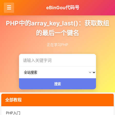
☰
eBinGou代码号
PHP中的array_key_last()：获取数组
的最后一个键名
正在学习PHP
搜索
全部教程
PHP入门