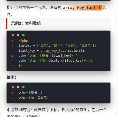
指针仍然在第一个元素，没有被
影
array_key_last()
PHP中的array_key_first()：获取数组的第一个键名
响。
示例2：索引数组
PHP中的key()：获取数组当前指针位置的键名
PHP中的array_key_last()：获取数组的最后一个键名
<?php
$colors
=
[
"红色"
,
"绿色"
,
"蓝色"
,
"黄颜色"
]
;
PHP中的array_keys()：获取数组的键名
$last_key
=
array_key_last
(
$colors
)
;
echo
"之后一个键名：
{
$last_key
}
\n"
;
echo
"之后一个值：
{
$colors
[
$last_key
]
}
\n"
;
PHP中的krsort()：按键名降序排序数组
?>
PHP中的ksort()：按键名升序排序数组
输出：
之后一个键名：
3
之后一个值：黄颜色
索引数组的键名就是数字下标。长度为4的数组，之后一个
键名是3（从0开始）。