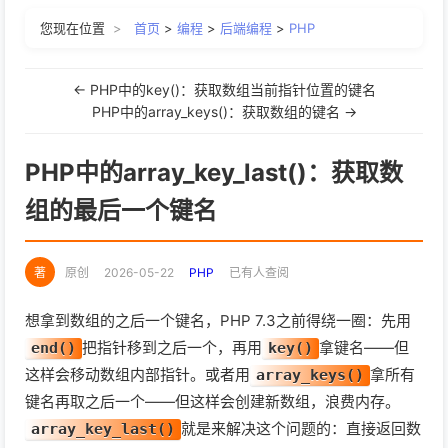
您现在位置
>
首页
>
编程
>
后端编程
>
PHP
PHP中三角形面积的计算：公式实现与表单交互
PHP中矩形面积的计算：公式实现与表单交互
← PHP中的key()：获取数组当前指针位置的键名
PHP中的array_keys()：获取数组的键名 →
PHP中闰年判定的两种方法：日期函数与条件运算
PHP中的array_key_last()：获取数
PHP中字母三角形（倒金字塔）的三种输出方法
组的最后一个键名
PHP中五种字母三角形图案的详细拆解（使用range()函数）
著
原创
2026-05-22
PHP
已有
人查阅
PHP中数字三角形的八种常见图案（for循环与嵌套）
想拿到数组的之后一个键名，PHP 7.3之前得绕一圈：先用
PHP中星号三角形的六种常见图案（for循环嵌套）
把指针移到之后一个，再用
拿键名——但
end()
key()
这样会移动数组内部指针。或者用
拿所有
array_keys()
PHP中的arsort()函数：保持键值关联的逆向排序
键名再取之后一个——但这样会创建新数组，浪费内存。
就是来解决这个问题的：直接返回数
PHP中的asort()函数：按值升序排序并保持键值关联
array_key_last()